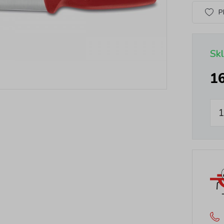
P
Sk
1