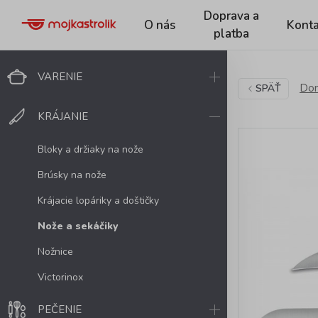
Doprava a
O nás
Konta
platba
VARENIE
Dom
SPÄŤ
KRÁJANIE
Bloky a držiaky na nože
Brúsky na nože
Krájacie lopáriky a doštičky
Nože a sekáčiky
Nožnice
Victorinox
PEČENIE