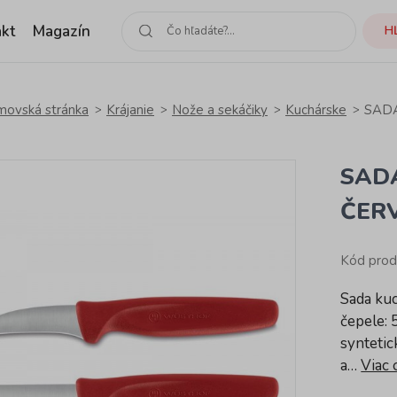
kt
Magazín
H
ovská stránka
Krájanie
Nože a sekáčiky
Kuchárske
SADA
SADA
ČER
Kód pro
Sada ku
čepele: 
syntetic
a…
Viac