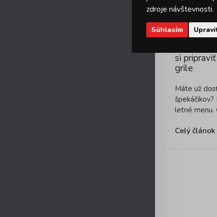
zdroje návštevnosti.
31. 07. 2022
Súhlasím
Upravi
Grilovanie
si priprav
grile
Máte už dos
špekáčikov?
letné menu. 
Celý článok