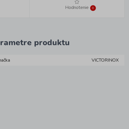
Hodnotenie
0
rametre produktu
načka
VICTORINOX