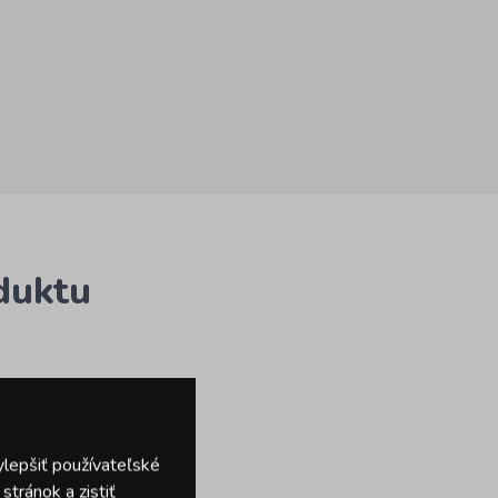
duktu
ylepšiť používateľské
tránok a zistiť