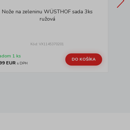
Nože na zeleninu WÜSTHOF sada 3ks
ružová
Kód: VX1145370201
adom 1 ks
Sk
DO KOŠÍKA
99 EUR
28
s DPH