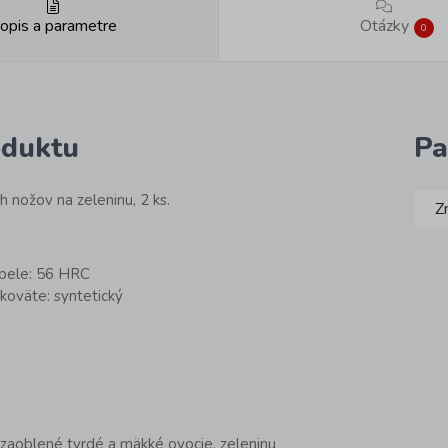
opis a parametre
Otázky
0
oduktu
Pa
 nožov na zeleninu, 2 ks.
Z
epele: 56 HRC
ukoväte: syntetický
zaoblené tvrdé a mäkké ovocie, zeleninu