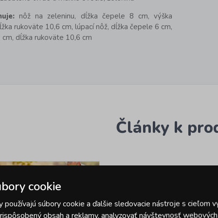
uje:
nôž na zeleninu, dĺžka čepele 8 cm, výška
ĺžka rukoväte 10,6 cm, lúpací nôž, dĺžka čepele 6 cm,
 cm, dĺžka rukoväte 10,6 cm
Články k pro
bory cookie
 používajú súbory cookie a ďalšie sledovacie nástroje s cieľom v
 prispôsobený obsah a reklamy, analyzovať návštevnosť webových s