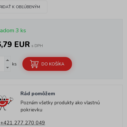
RIDAŤ K OBĽÚBENÝM
ladom 3 ks
6,79 EUR
s DPH
ks
DO KOŠÍKA
Rád pomôžem
Poznám všetky produkty ako vlastnú
pokrievku
+421 277 270 049