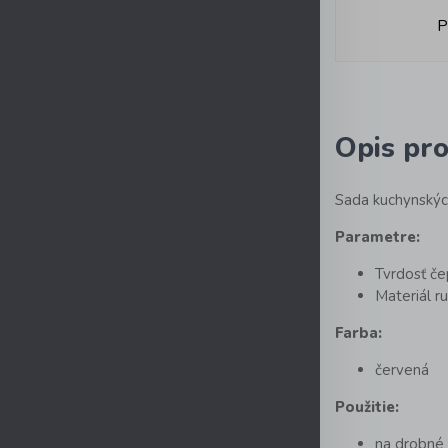
P
Opis pr
Sada kuchynských
Parametre:
Tvrdosť č
Materiál r
Farba:
červená
Použitie:
na drobné 