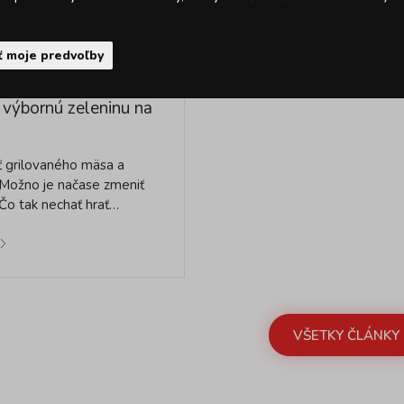
ť moje predvoľby
 bez mäsa? Tipy, ako
iť výbornú zeleninu na
ť grilovaného mäsa a
 Možno je načase zmeniť
Čo tak nechať hrať…
VŠETKY ČLÁNKY