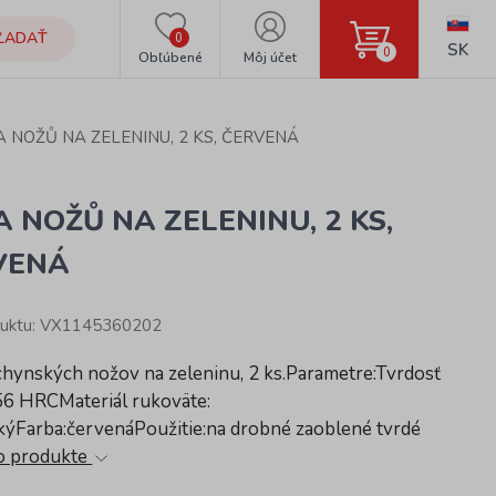
ĽADAŤ
0
SK
0
Obľúbené
Môj účet
 NOŽŮ NA ZELENINU, 2 KS, ČERVENÁ
 NOŽŮ NA ZELENINU, 2 KS,
VENÁ
duktu: VX1145360202
chynských nožov na zeleninu, 2 ks.Parametre:Tvrdosť
56 HRCMateriál rukoväte:
kýFarba:červenáPoužitie:na drobné zaoblené tvrdé
 o produkte