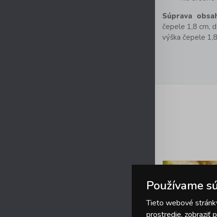
Súprava obsah
čepele 1,8 cm, d
výška čepele 1,8
Používame sú
Tieto webové stránky
prostredie, zobraziť