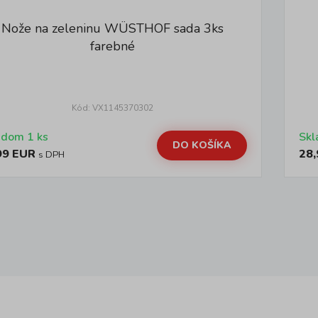
Nože na zeleninu WÜSTHOF sada 3ks
farebné
Kód: VX1145370302
adom 1 ks
Skl
DO KOŠÍKA
99 EUR
28,
s DPH