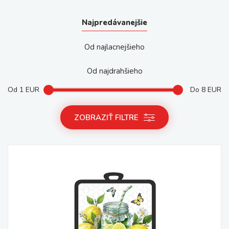
Najpredávanejšie
Od najlacnejšieho
Od najdrahšieho
Od
1
EUR
Do
8
EUR
ZOBRAZIŤ FILTRE