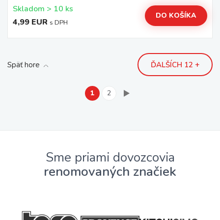
Skladom > 10 ks
DO KOŠÍKA
4,99 EUR
s DPH
Späť hore
ĎALŠÍCH 12 +
1
2
Sme priami dovozcovia
renomovaných značiek