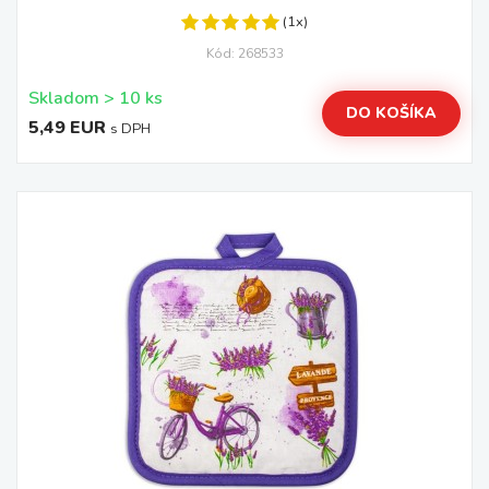
(1x)
Kód: 268533
Skladom > 10 ks
DO KOŠÍKA
5,49 EUR
s DPH