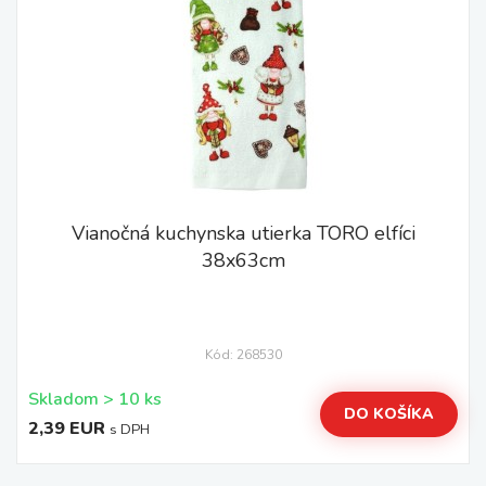
Vianočná kuchynska utierka TORO elfíci
38x63cm
Kód: 268530
Skladom > 10 ks
DO KOŠÍKA
2,39 EUR
s DPH