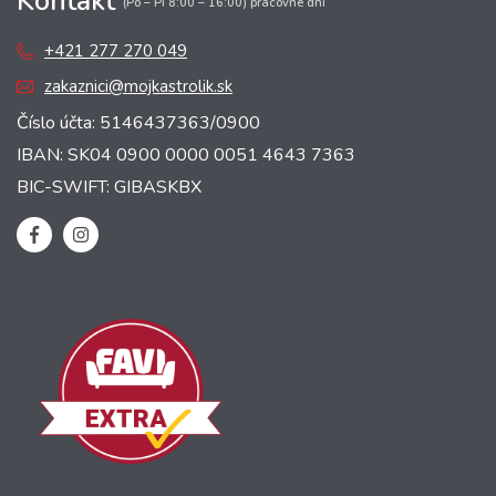
Kontakt
(Po – Pi 8:00 – 16:00) pracovné dni
+421 277 270 049
zakaznici@mojkastrolik.sk
Číslo účta: 5146437363/0900
IBAN: SK04 0900 0000 0051 4643 7363
BIC-SWIFT: GIBASKBX