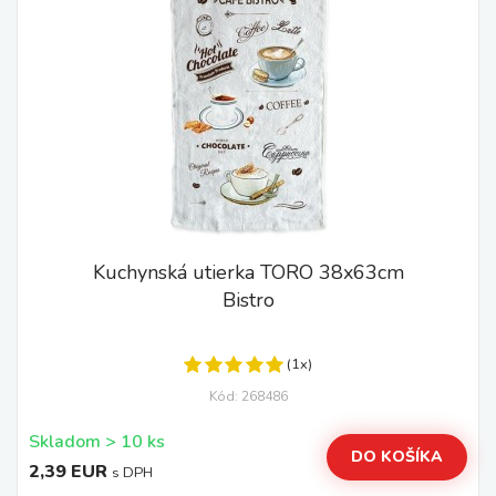
Kuchynská utierka TORO 38x63cm
Bistro
(1x)
Kód: 268486
Skladom > 10 ks
DO KOŠÍKA
2,39 EUR
s DPH