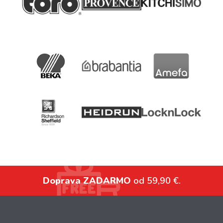
Doprava ZADARMO
od 59,90 €.