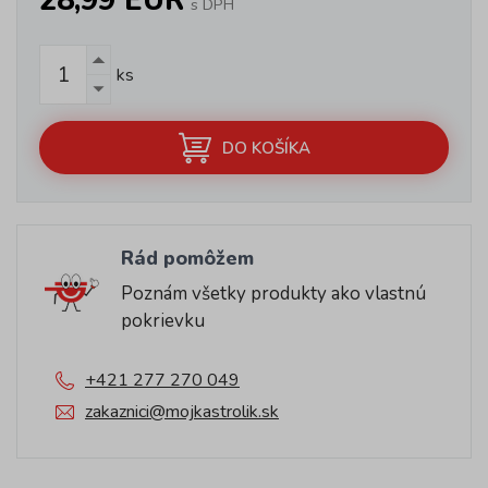
28,99 EUR
s DPH
ks
DO KOŠÍKA
Rád pomôžem
Poznám všetky produkty ako vlastnú
pokrievku
+421 277 270 049
zakaznici@mojkastrolik.sk