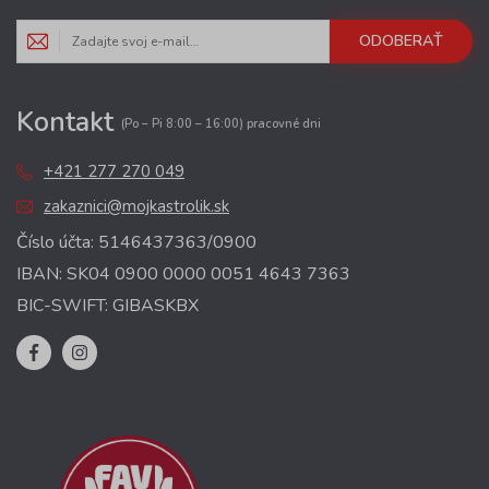
ODOBERAŤ
Kontakt
(Po – Pi 8:00 – 16:00) pracovné dni
+421 277 270 049
zakaznici@mojkastrolik.sk
Číslo účta: 5146437363/0900
IBAN: SK04 0900 0000 0051 4643 7363
BIC-SWIFT: GIBASKBX