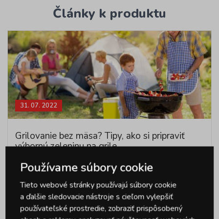
Články k produktu
31. 07. 2022
Grilovanie bez mäsa? Tipy, ako si pripraviť
výbornú zeleninu na grile
Používame súbory cookie
Máte už dosť grilovaného mäsa a špekáčikov? Možno je
načase zmeniť letné menu. Čo tak nechať hrať…
Tieto webové stránky používajú súbory cookie
a ďalšie sledovacie nástroje s cieľom vylepšiť
Celý článok
používateľské prostredie, zobraziť prispôsobený