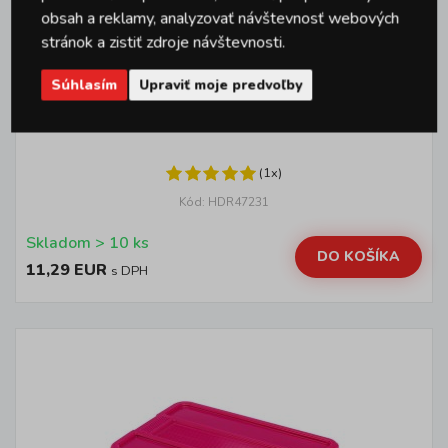
obsah a reklamy, analyzovať návštevnosť webových
stránok a zistiť zdroje návštevnosti.
Súhlasím
Upraviť moje predvoľby
Plastový úložný box s vekom
HEIDRUN TexBox 4x4,5l
(1x)
Kód: HDR47231
Skladom > 10 ks
DO KOŠÍKA
11,29 EUR
s DPH