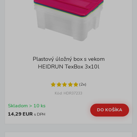
Plastový úložný box s vekom
HEIDRUN TexBox 3x10l
(2x)
Kód: HDR37233
Skladom > 10 ks
DO KOŠÍKA
14,29 EUR
s DPH