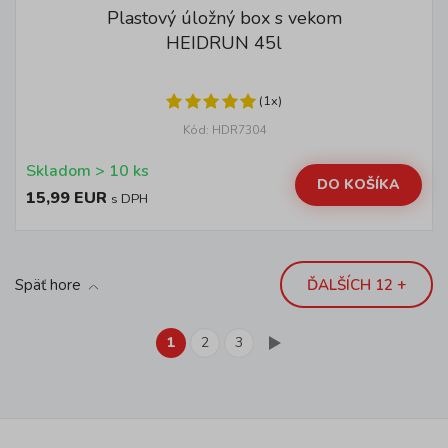
Plastový úložný box s vekom
HEIDRUN 45l
(1x)
Kód: HDR7304
Skladom > 10 ks
DO KOŠÍKA
15,99 EUR
s DPH
Späť hore
ĎALŠÍCH 12 +
1
2
3