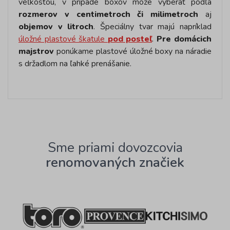
veľkosťou, v prípade boxov môže vyberať podľa
rozmerov v centimetroch či milimetroch
aj
objemov v litroch
. Špeciálny tvar majú napríklad
úložné plastové škatule
pod posteľ
.
Pre domácich
majstrov
ponúkame plastové úložné boxy na náradie
s držadlom na ľahké prenášanie.
Sme priami dovozcovia
renomovaných značiek