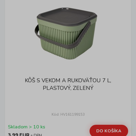
KÔŠ S VEKOM A RUKOVÄŤOU 7 L,
PLASTOVÝ, ZELENÝ
Kód: HV161199153
Skladom > 10 ks
DO KOŠÍKA
3,99 EUR
s DPH