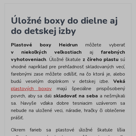
Úložné boxy do dielne aj
do detskej izby
Plastové boxy Heidrun
môžete vyberať
v niekoľkých veľkostiach
aj
farebných
vyhotoveniach
. Úložné škatule
z číreho plastu
sú
vhodné napríklad pre prehľadnosť skladovaných vecí,
farebnými zase môžete odlíšiť, na čo ktorá je, alebo
budú veselým doplnkom v detskej izbe.
Veká
plastových boxov
majú špeciálne prispôsobený
povrch, aby sa dali
skladovať na seba
a nešmýkali
sa. Navyše vďaka dobre tesniacim uzáverom sa
nebude na uložené veci, náradie, hračky či oblečenie
prášiť.
Okrem farieb sa plastové úložné škatule líšia