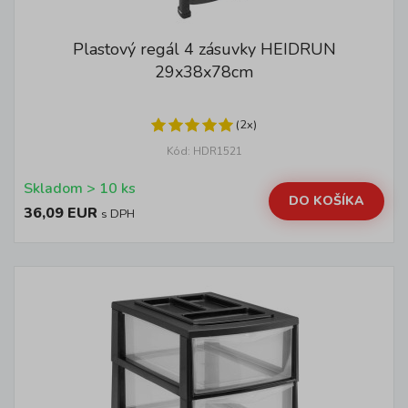
Plastový regál 4 zásuvky HEIDRUN
29x38x78cm
(2x)
Kód: HDR1521
Skladom > 10 ks
DO KOŠÍKA
36,09 EUR
s DPH