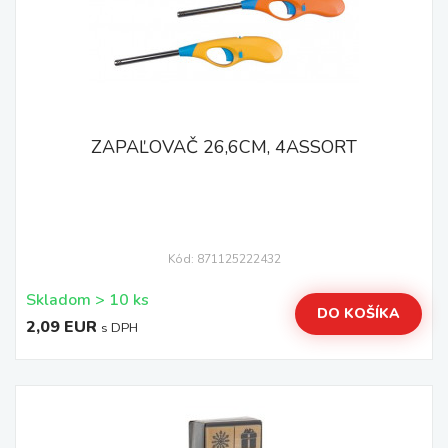
ZAPAĽOVAČ 26,6CM, 4ASSORT
Kód: 871125222432
Skladom > 10 ks
DO KOŠÍKA
2,09 EUR
s DPH