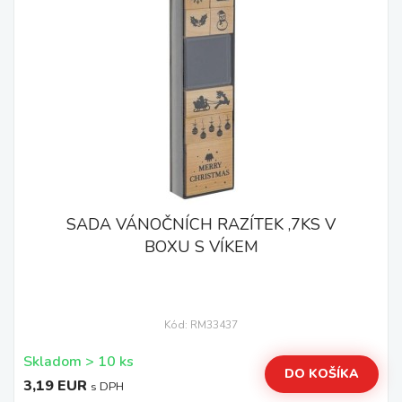
SADA VÁNOČNÍCH RAZÍTEK ,7KS V
BOXU S VÍKEM
Kód: RM33437
Skladom > 10 ks
DO KOŠÍKA
3,19 EUR
s DPH