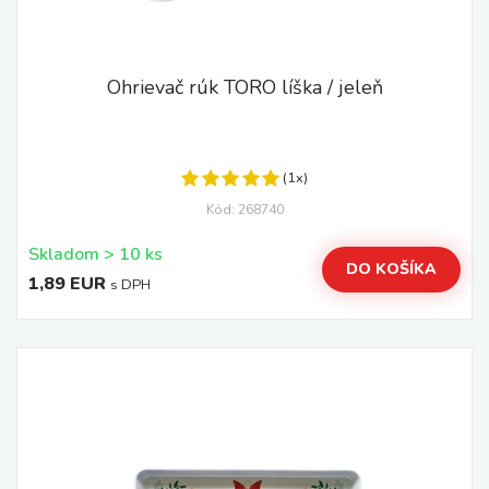
Ohrievač rúk TORO líška / jeleň
(1x)
Kód: 268740
Skladom > 10 ks
DO KOŠÍKA
1,89 EUR
s DPH