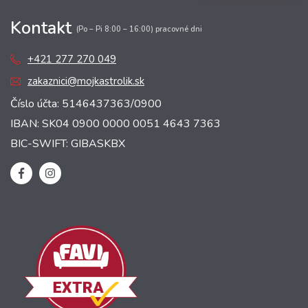
Kontakt
(Po – Pi 8:00 – 16:00) pracovné dni
+421 277 270 049
zakaznici@mojkastrolik.sk
Číslo účta: 5146437363/0900
IBAN: SK04 0900 0000 0051 4643 7363
BIC-SWIFT: GIBASKBX