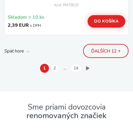
Kód: RM78533
Skladom > 10 ks
DO KOŠÍKA
2,39 EUR
s DPH
Späť hore
ĎALŠÍCH 12 +
1
2
…
14
Sme priami dovozcovia
renomovaných značiek