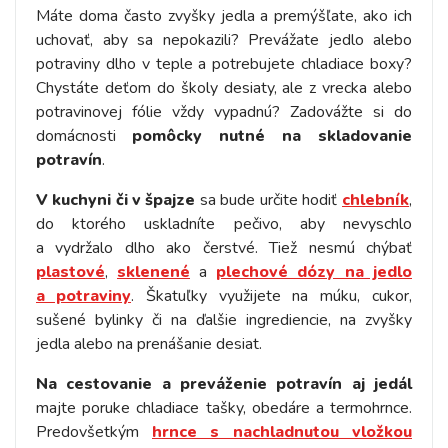
Máte doma často zvyšky jedla a premýšľate, ako ich
uchovať, aby sa nepokazili? Prevážate jedlo alebo
potraviny dlho v teple a potrebujete chladiace boxy?
Chystáte deťom do školy desiaty, ale z vrecka alebo
potravinovej fólie vždy vypadnú? Zadovážte si do
domácnosti
pomôcky nutné na skladovanie
potravín
.
V kuchyni či v špajze
sa bude určite hodiť
chlebník
,
do ktorého uskladníte pečivo, aby nevyschlo
a vydržalo dlho ako čerstvé. Tiež nesmú chýbať
plastové
,
sklenené
a
plechové dózy na jedlo
a potraviny
. Škatuľky využijete na múku, cukor,
sušené bylinky či na ďalšie ingrediencie, na zvyšky
jedla alebo na prenášanie desiat.
Na cestovanie a preváženie potravín aj jedál
majte poruke chladiace tašky, obedáre a termohrnce.
Predovšetkým
hrnce s nachladnutou vložkou