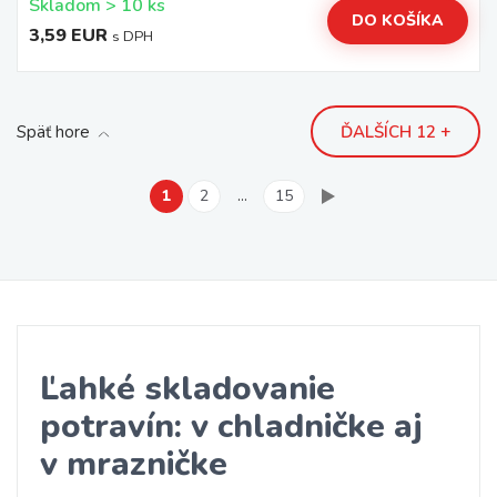
Skladom > 10 ks
DO KOŠÍKA
3,59 EUR
s DPH
Späť hore
ĎALŠÍCH 12 +
1
2
…
15
Ľahké skladovanie
potravín: v chladničke aj
v mrazničke