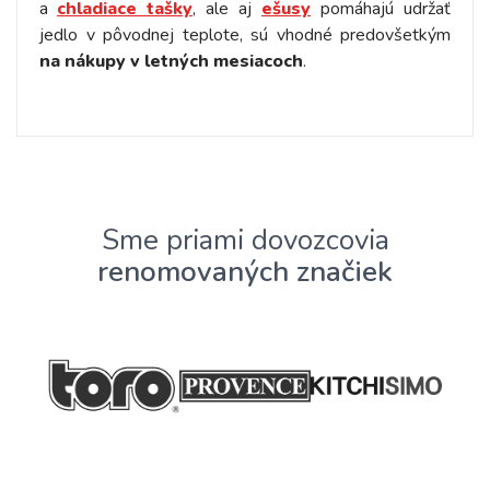
a
chladiace tašky
, ale aj
ešusy
pomáhajú udržať
jedlo v pôvodnej teplote, sú vhodné predovšetkým
na nákupy v letných mesiacoch
.
Sme priami dovozcovia
renomovaných značiek