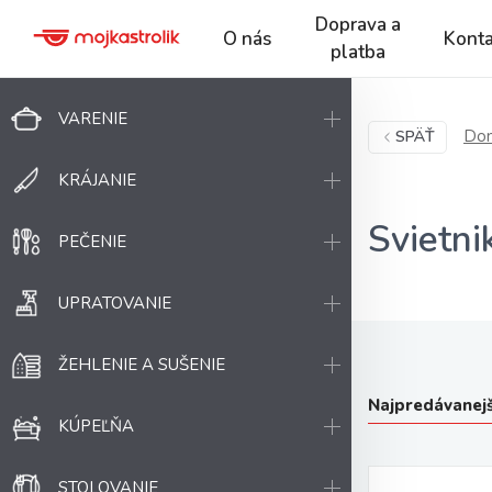
Doprava a
O nás
Konta
platba
VARENIE
Dom
SPÄŤ
KRÁJANIE
Svietni
PEČENIE
UPRATOVANIE
ŽEHLENIE A SUŠENIE
Najpredávanejš
KÚPEĽŇA
STOLOVANIE