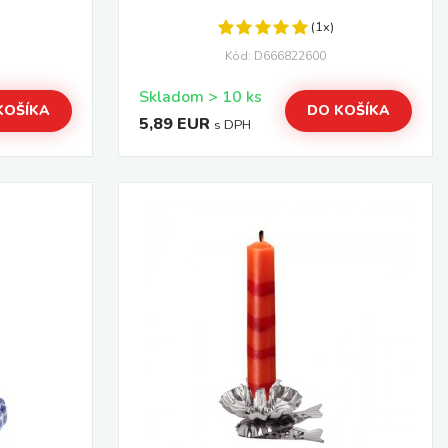
(1x)
Kód: D666822600
Skladom > 10 ks
KOŠÍKA
DO KOŠÍKA
5,89 EUR
s DPH