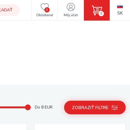
ĽADAŤ
0
SK
0
Obľúbené
Môj účet
Do
8
EUR
ZOBRAZIŤ FILTRE