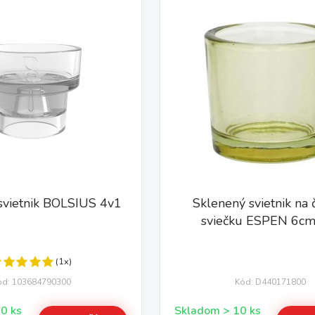
svietnik BOLSIUS 4v1
Sklenený svietnik na 
sviečku ESPEN 6cm 
(1x)
ód: 103684790300
Kód: D440171800
Skladom > 10 ks
Skladom > 10 ks