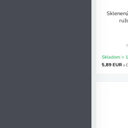
Sklenený
ruž
5,89 EUR
s 