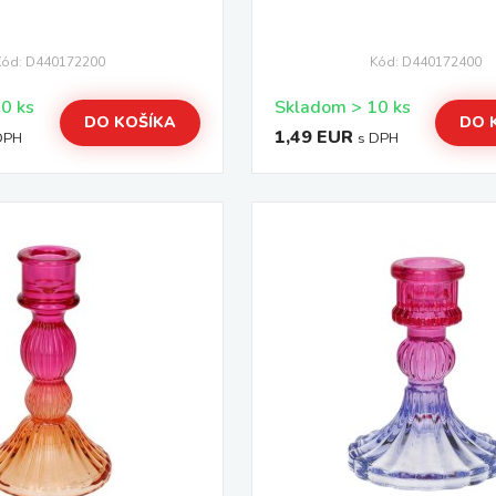
Kód: D440172200
Kód: D440172400
Skladom > 10 ks
Skladom > 10 ks
DO KOŠÍKA
DO 
1,49 EUR
DPH
s DPH