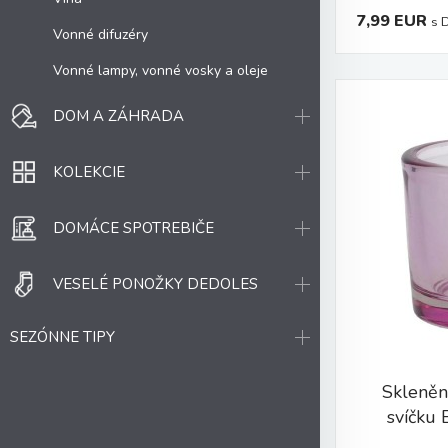
7,99 EUR
s 
Vonné difuzéry
Vonné lampy, vonné vosky a oleje
DOM A ZÁHRADA
KOLEKCIE
DOMÁCE SPOTREBIČE
VESELÉ PONOŽKY DEDOLES
SEZÓNNE TIPY
Skleněn
svíčku