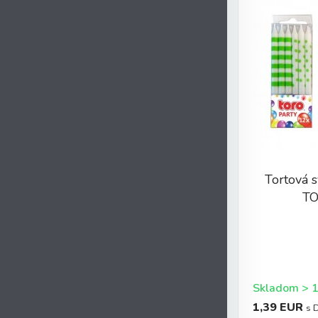
Tortová 
TO
1,39 EUR
s 