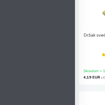
Držiak svie
4,19 EUR
s 