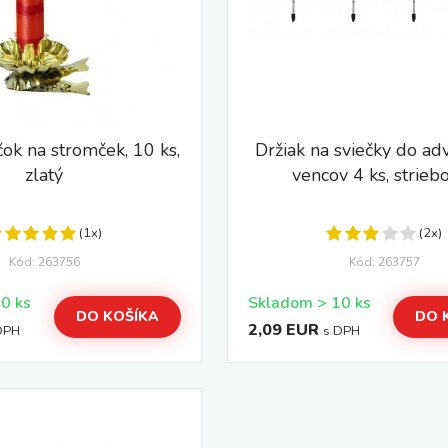
čok na stromček, 10 ks,
Držiak na sviečky do ad
zlatý
vencov 4 ks, strieb
(1x)
(2x)
Kód: 263756
Kód: 263757
Skladom > 10 ks
Skladom > 10 ks
DO KOŠÍKA
DO 
2,09 EUR
DPH
s DPH