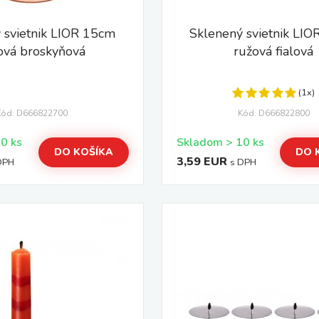
 svietnik LIOR 15cm
Sklenený svietnik LI
ová broskyňová
ružová fialová
(1x)
Kód: D666822700
Kód: D666822800
Skladom > 10 ks
Skladom > 10 ks
DO KOŠÍKA
DO 
3,59 EUR
DPH
s DPH