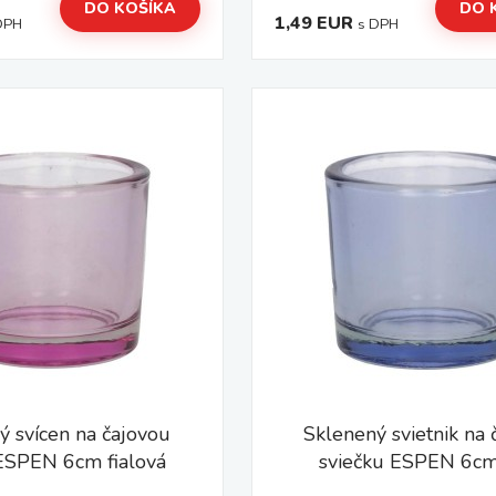
DO KOŠÍKA
DO 
1,49 EUR
DPH
s DPH
ý svícen na čajovou
Sklenený svietnik na 
 ESPEN 6cm fialová
sviečku ESPEN 6cm 