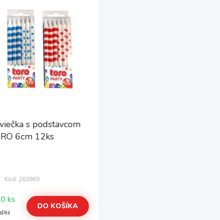
sviečka s podstavcom
RO 6cm 12ks
Kód: 263869
Skladom > 10 ks
DO KOŠÍKA
DPH