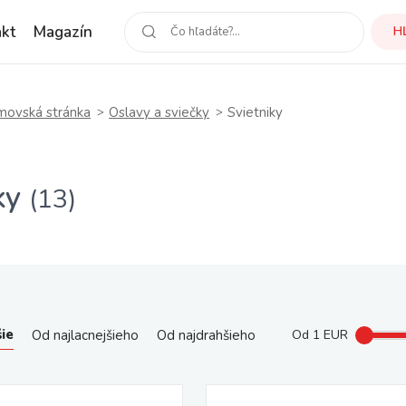
kt
Magazín
H
ovská stránka
Oslavy a sviečky
Svietniky
ky
(13)
ie
Od najlacnejšieho
Od najdrahšieho
Od
1
EUR