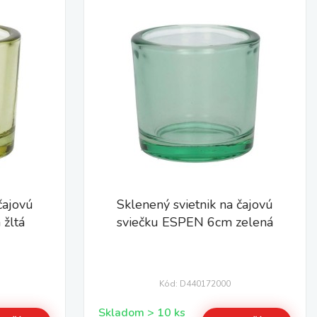
čajovú
Sklenený svietnik na čajovú
žltá
sviečku ESPEN 6cm zelená
Kód: D440172000
Skladom > 10 ks