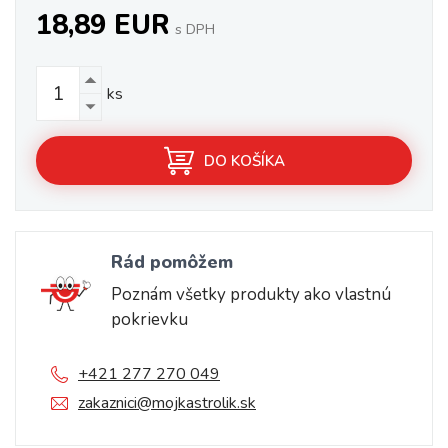
18,89 EUR
s DPH
ks
DO KOŠÍKA
Rád pomôžem
Poznám všetky produkty ako vlastnú
pokrievku
+421 277 270 049
zakaznici@mojkastrolik.sk