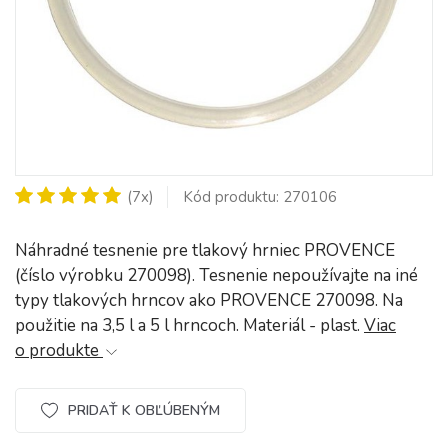
(7x)
Kód produktu: 270106
Náhradné tesnenie pre tlakový hrniec PROVENCE
(číslo výrobku 270098). Tesnenie nepoužívajte na iné
typy tlakových hrncov ako PROVENCE 270098. Na
použitie na 3,5 l a 5 l hrncoch. Materiál - plast.
Viac
o produkte
PRIDAŤ K OBĽÚBENÝM