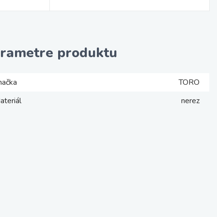
rametre produktu
načka
TORO
ateriál
nerez