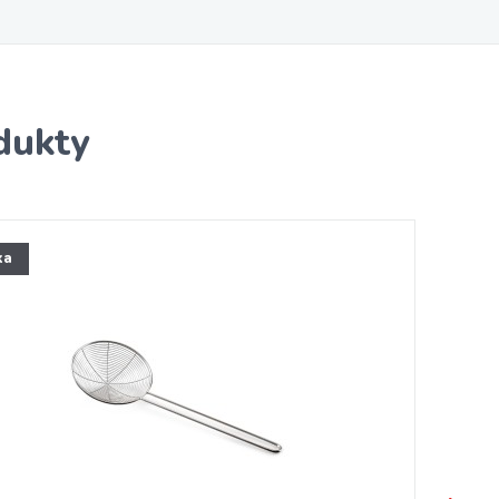
dukty
ka