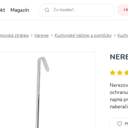
kt
Magazín
H
ovská stránka
Varenie
Kuchynské náčinie a pomôcky
Kuch
NER
Nerezov
ochranu
najmä pr
naberač
P