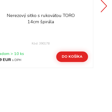
Nerezový sitko s rukoväťou TORO
14cm špirála
Kód: 390178
Skladom > 10 ks
DO KOŠÍKA
9 EUR
4,
s DPH