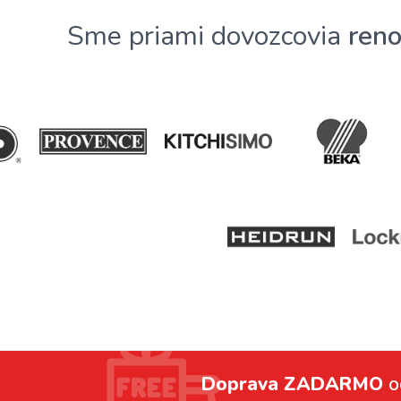
Sme priami dovozcovia
ren
Doprava ZADARMO
o