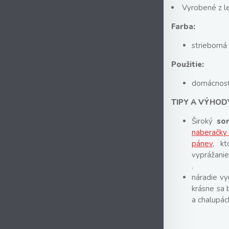
Vyrobené z le
Farba:
strieborná
Použitie:
domácnos
TIPY A VÝHOD
Široký
so
naberačky
pánev
, kt
vyprážanie
.
náradie vyu
krásne sa 
a chalupác