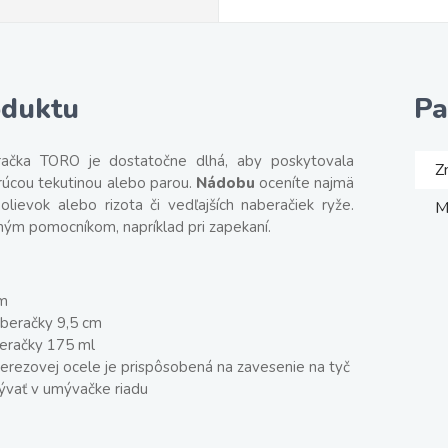
oduktu
Pa
ačka TORO je dostatočne dlhá, aby poskytovala
Z
rúcou tekutinou alebo parou.
Nádobu
oceníte najmä
polievok alebo rizota či vedľajších naberačiek ryže.
M
ným pomocníkom, napríklad pri zapekaní.
cm
beračky 9,5 cm
eračky 175 ml
nerezovej ocele je prispôsobená na zavesenie na tyč
vať v umývačke riadu