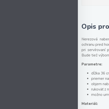
Opis pr
Nerezová naber
ochranu pred ho
pri servírovaní 
Bude tiež výbor
Parametre:
dĺžka 36 
priemer na
objem nab
rukoväť z 
možno umý
Materiál: