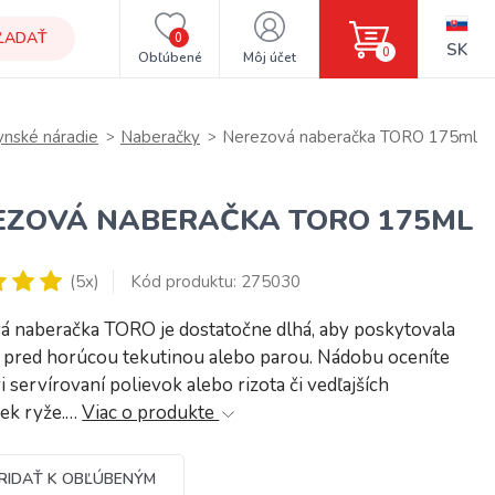
ĽADAŤ
0
SK
0
Obľúbené
Môj účet
ynské náradie
Naberačky
Nerezová naberačka TORO 175ml
EZOVÁ NABERAČKA TORO 175ML
(5x)
Kód produktu: 275030
á naberačka TORO je dostatočne dlhá, aby poskytovala
 pred horúcou tekutinou alebo parou. Nádobu oceníte
i servírovaní polievok alebo rizota či vedľajších
iek ryže.…
Viac o produkte
RIDAŤ K OBĽÚBENÝM