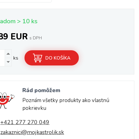
ladom > 10 ks
,89 EUR
s DPH
ks
DO KOŠÍKA
Rád pomôžem
Poznám všetky produkty ako vlastnú
pokrievku
+421 277 270 049
zakaznici@mojkastrolik.sk