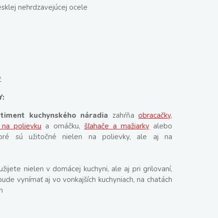
sklej nehrdzavejúcej ocele
ť
Y:
rtiment kuchynského náradia
zahŕňa
obracačky
,
 na polievku
a omáčku,
šľahače a mažiarky
alebo
oré sú užitočné nielen na polievky, ale aj na
žijete nielen v domácej kuchyni, ale aj pri grilovaní,
bude vynímať aj vo vonkajších kuchyniach, na chatách
h