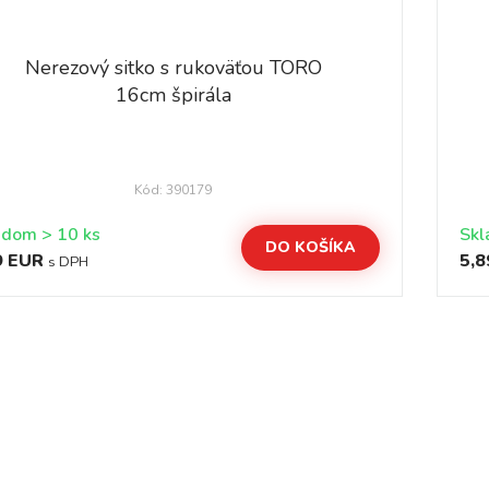
Nerezový sitko s rukoväťou TORO
16cm špirála
Kód: 390179
Skladom > 10 ks
DO KOŠÍKA
9 EUR
5,8
s DPH