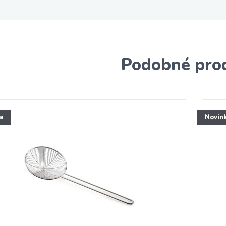
Podobné pro
a
Novin