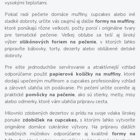
vysokými teplotami.
Pokiaľ radi pečiete domáce muffiny, cupcakes alebo iné
sladké dobroty, určite vás zaujmú aj ďalšie
formy na muffiny
,
ktoré ponúkajú rôzne veľkosti, počty porcií i originálne tvary
pre tematické pečenie. Veľkej obľube sa teší aj široký
výber
silikónových foriem na pečenie
, v ktorých ľahko
pripravíte bábovky, torty, dezerty alebo obľúbené detské
dobroty.
Pre ešte jednoduchšie servírovanie a atraktívnejší vzhľad
odporúčame použiť
papierové košíčky na muffiny
, ktoré
dodajú upečeným muffinom a cupcakes profesionálny vzhľad
a zároveň uľahčia ich podávanie. Pri pečení určite oceníte aj
praktické
pomôcky na pečenie
, ako sú stierky, metly, misy
alebo odmerky, ktoré vám uľahčia prípravu cesta.
Milovníci zdobených dezertov si prídu na svoje vďaka širokej
ponuke
zdobičiek na cupcakes,
s ktorými ľahko vytvoríte
originálne domáce cukrárske výtvory. Na prípravu ďalších
tradičných múčnikov odporúčame aj kvalitné
formy na