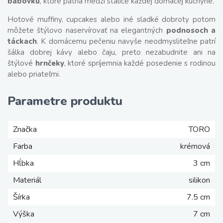
bábovku
, ktoré patria medzi stálice každej domácej kuchyne.
Hotové muffiny, cupcakes alebo iné sladké dobroty potom
môžete štýlovo naservírovať na elegantných
podnosoch a
táckach
. K domácemu pečeniu navyše neodmysliteľne patrí
šálka dobrej kávy alebo čaju, preto nezabudnite ani na
štýlové
hrnčeky
, ktoré spríjemnia každé posedenie s rodinou
alebo priateľmi.
Parametre produktu
Značka
TORO
Farba
krémová
Hĺbka
3 cm
Materiál
silikon
Šírka
7.5 cm
Výška
7 cm