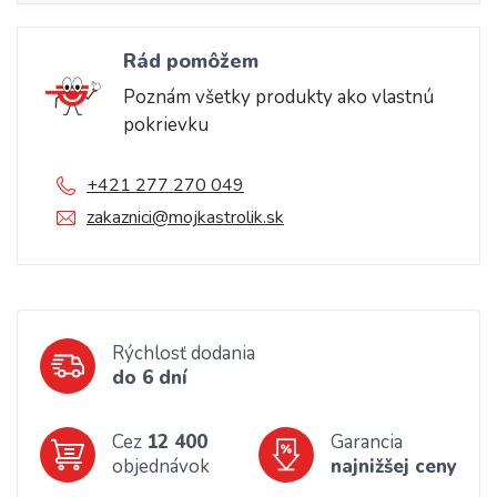
Rád pomôžem
Poznám všetky produkty ako vlastnú
pokrievku
+421 277 270 049
zakaznici@mojkastrolik.sk
Rýchlosť dodania
do 6 dní
Cez
12 400
Garancia
objednávok
najnižšej ceny