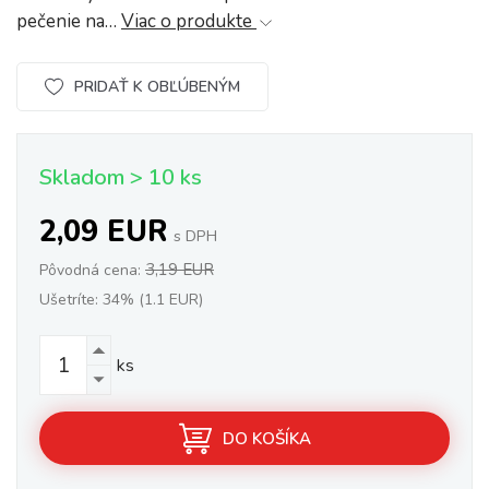
pečenie na…
Viac o produkte
PRIDAŤ K OBĽÚBENÝM
Skladom > 10 ks
2,09 EUR
s DPH
3,19 EUR
Pôvodná cena:
Ušetríte: 34% (1.1 EUR)
ks
DO KOŠÍKA