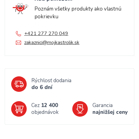
Poznám všetky produkty ako vlastnú
pokrievku
+421 277 270 049
zakaznici@mojkastrolik.sk
Rýchlosť dodania
do 6 dní
Cez
12 400
Garancia
objednávok
najnižšej ceny