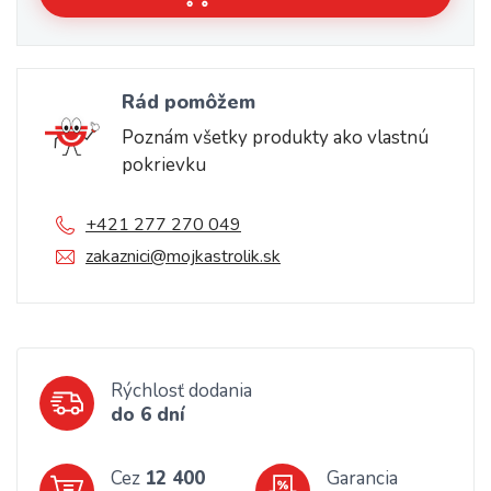
Rád pomôžem
Poznám všetky produkty ako vlastnú
pokrievku
+421 277 270 049
zakaznici@mojkastrolik.sk
Rýchlosť dodania
do 6 dní
Cez
12 400
Garancia