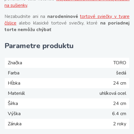
na sušienky
.
Nezabudnite ani na
narodeninové
tortové sviečky v tvare
číslice
alebo klasické tortové sviečky, ktoré
na poriadnej
torte nemôžu chýbať
Parametre produktu
Značka
TORO
Farba
šedá
Hĺbka
24 cm
Materiál
uhlíková ocel
Šírka
24 cm
Výška
6.4 cm
Záruka
2 roky