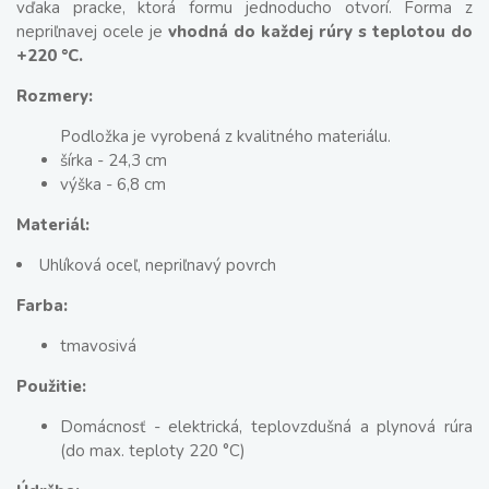
vďaka pracke, ktorá formu jednoducho otvorí. Forma z
nepriľnavej ocele je
vhodná do každej rúry s teplotou do
+220 °C.
Rozmery:
Podložka je vyrobená z kvalitného materiálu.
šírka - 24,3 cm
výška - 6,8 cm
Materiál:
Uhlíková oceľ, nepriľnavý povrch
Farba:
tmavosivá
Použitie:
Domácnosť - elektrická, teplovzdušná a plynová rúra
(do max. teploty 220 °C)