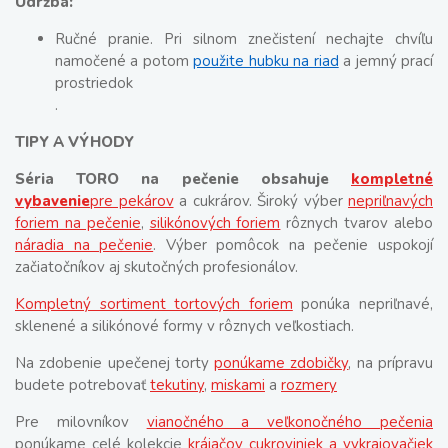
Údržba:
Ručné pranie. Pri silnom znečistení nechajte chvíľu
namočené a potom
použite hubku na riad
a jemný prací
prostriedok
.
TIPY A VÝHODY
Séria TORO na pečenie obsahuje
kompletné
vybavenie
pre pekárov
a cukrárov. Široký výber
nepriľnavých
foriem na pečenie
,
silikónových foriem
rôznych tvarov alebo
náradia na pečenie
. Výber pomôcok na pečenie uspokojí
začiatočníkov aj skutočných profesionálov.
Kompletný sortiment tortových foriem
ponúka nepriľnavé,
sklenené a silikónové formy v rôznych veľkostiach.
Na zdobenie upečenej torty
ponúkame zdobičky
, na prípravu
budete potrebovať
tekutiny
,
miskami
a
rozmery
Pre milovníkov
vianočného a veľkonočného pečenia
ponúkame celé kolekcie
krájačov cukroviniek a vykrajovačiek