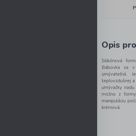
P
Opis pr
Silikónová for
Bábovka sa v 
umývateľná. Je
teplovzdušnej a 
umývačky riadu.
možno z formy 
manipuláciu poč
krémová.