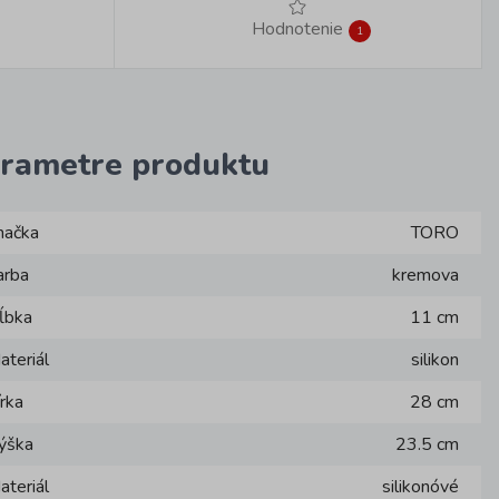
Hodnotenie
1
rametre produktu
načka
TORO
arba
kremova
ĺbka
11 cm
ateriál
silikon
írka
28 cm
ýška
23.5 cm
ateriál
silikonóvé