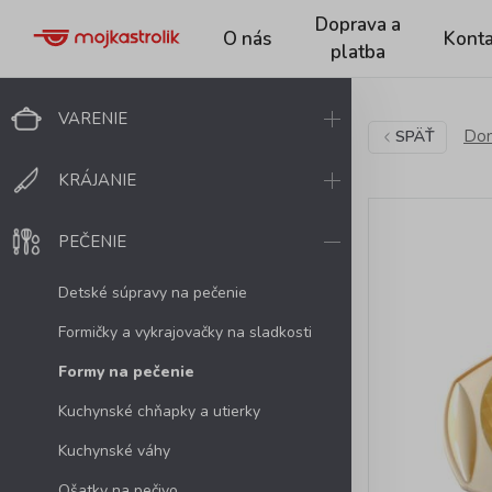
Doprava a
O nás
Konta
platba
VARENIE
Dom
SPÄŤ
KRÁJANIE
PEČENIE
Detské súpravy na pečenie
Formičky a vykrajovačky na sladkosti
Formy na pečenie
Kuchynské chňapky a utierky
Kuchynské váhy
Ošatky na pečivo