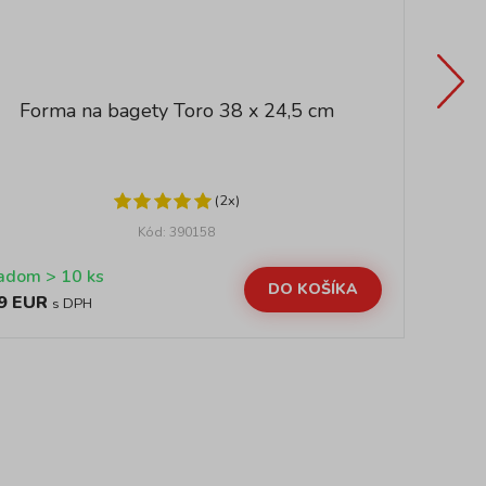
Forma na bagety Toro 38 x 24,5 cm
(2x)
Kód: 390158
Skladom > 10 ks
DO KOŠÍKA
9 EUR
6,
s DPH