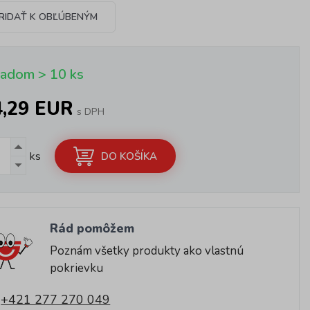
RIDAŤ K OBĽÚBENÝM
ladom > 10 ks
4,29 EUR
s DPH
ks
DO KOŠÍKA
Rád pomôžem
Poznám všetky produkty ako vlastnú
pokrievku
+421 277 270 049