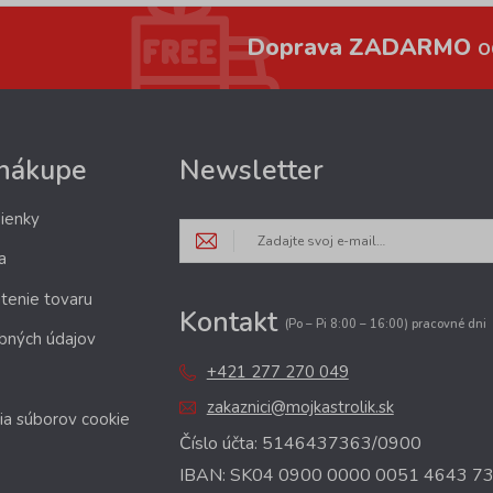
Doprava ZADARMO
o
 nákupe
Newsletter
ienky
a
tenie tovaru
Kontakt
(Po – Pi 8:00 – 16:00) pracovné dni
bných údajov
+421 277 270 049
zakaznici@mojkastrolik.sk
ia súborov cookie
Číslo účta: 5146437363/0900
IBAN: SK04 0900 0000 0051 4643 7