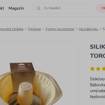
kt
Magazín
H
ovská stránka
Pečenie
Formy na pečenie
Na bábovku
S
SIL
TOR
Silikón
Bábovka 
umývateľ
teplovz