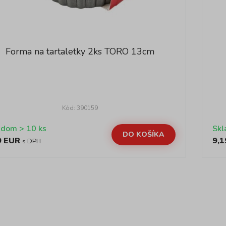
Forma na tartaletky 2ks TORO 13cm
Kód: 390159
Skladom > 10 ks
DO KOŠÍKA
9 EUR
9,1
s DPH