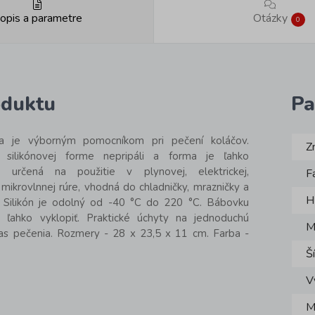
opis a parametre
Otázky
0
oduktu
Pa
ma je výborným pomocníkom pri pečení koláčov.
Z
silikónovej forme nepripáli a forma je ľahko
 určená na použitie v plynovej, elektrickej,
F
mikrovlnnej rúre, vhodná do chladničky, mrazničky a
H
 Silikón je odolný od -40 °C do 220 °C. Bábovku
ľahko vyklopiť. Praktické úchyty na jednoduchú
M
as pečenia. Rozmery - 28 x 23,5 x 11 cm. Farba -
Š
V
M