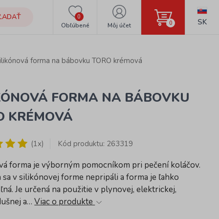
ĽADAŤ
0
SK
0
Obľúbené
Môj účet
ilikónová forma na bábovku TORO krémová
IKÓNOVÁ FORMA NA BÁBOVKU
O KRÉMOVÁ
(1x)
Kód produktu: 263319
ová forma je výborným pomocníkom pri pečení koláčov.
sa v silikónovej forme nepripáli a forma je ľahko
ná. Je určená na použitie v plynovej, elektrickej,
dušnej a…
Viac o produkte