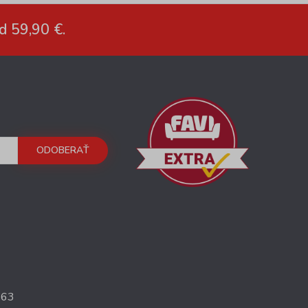
d 59,90 €.
ODOBERAŤ
363