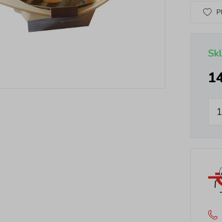
P
Sk
1