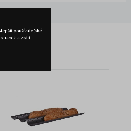
ylepšiť používateľské
tránok a zistiť
dukty