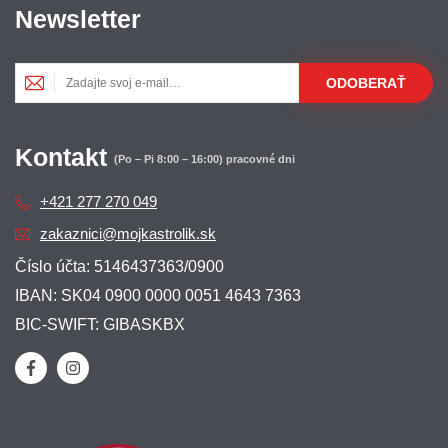
Newsletter
ODOBERAŤ
Kontakt
(Po – Pi 8:00 – 16:00) pracovné dni
+421 277 270 049
zakaznici@mojkastrolik.sk
Číslo účta: 5146437363/0900
IBAN: SK04 0900 0000 0051 4643 7363
BIC-SWIFT: GIBASKBX