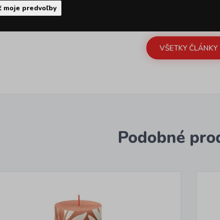
ť moje predvoľby
VŠETKY ČLÁNKY
Podobné pro