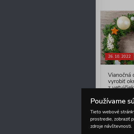
26. 10. 2022
Vianočná 
vyrobiť ok
z vetvičiek
Používame sú
Pekný adven
jednoducho z
Tieto webové stránky
douglaskový
prostredie, zobraziť
je…
zdroje návštevnosti.
Celý článok