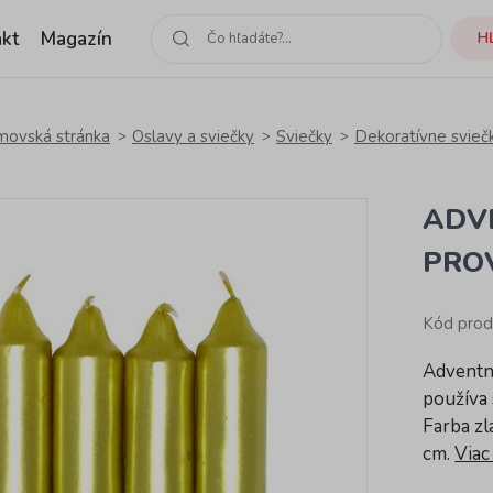
kt
Magazín
H
ovská stránka
Oslavy a sviečky
Sviečky
Dekoratívne svieč
ADV
PRO
Kód prod
Adventná
používa 
Farba zl
cm.
Viac