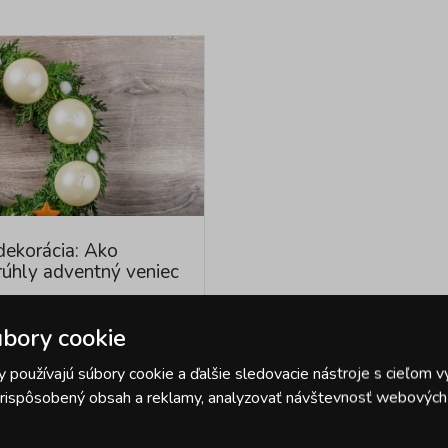
dekorácia: Ako
rúhly adventný veniec
bory cookie
tný venček vyrobíte
 jedľových či
 používajú súbory cookie a ďalšie sledovacie nástroje s cieľom v
ch vetvičiek. Tmavozelená
 prispôsobený obsah a reklamy, analyzovať návštevnosť webových s