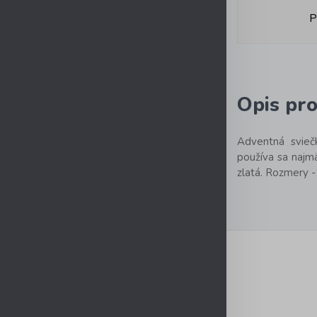
P
Opis pr
Adventná svieč
používa sa najmä
zlatá. Rozmery -