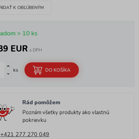
RIDAŤ K OBĽÚBENÝM
ladom > 10 ks
,39 EUR
s DPH
ks
DO KOŠÍKA
Rád pomôžem
Poznám všetky produkty ako vlastnú
pokrievku
+421 277 270 049