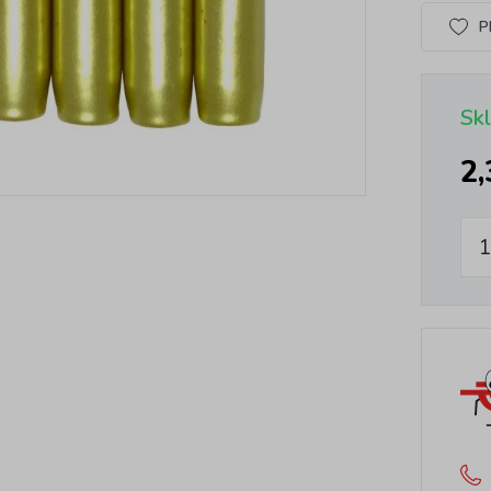
P
Sk
2