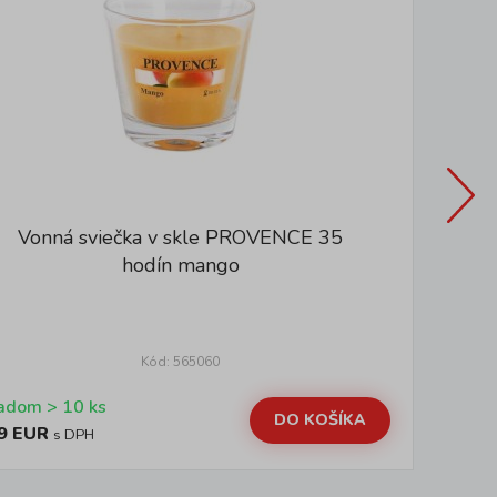
Vonná sviečka v skle PROVENCE 35
hodín mango
Kód: 565060
Skladom > 10 ks
DO KOŠÍKA
9 EUR
3,
s DPH