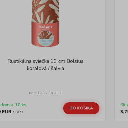
Rustikálna sviečka 13 cm Bolsius
korálová / šalvia
Kód: 103670010337
Skladom > 10 ks
DO KOŠÍKA
9 EUR
3,7
s DPH