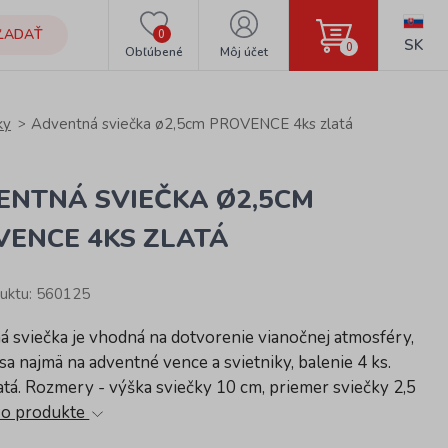
ĽADAŤ
0
SK
0
Obľúbené
Môj účet
ky
Adventná sviečka ø2,5cm PROVENCE 4ks zlatá
ENTNÁ SVIEČKA Ø2,5CM
VENCE 4KS ZLATÁ
uktu: 560125
 sviečka je vhodná na dotvorenie vianočnej atmosféry,
sa najmä na adventné vence a svietniky, balenie 4 ks.
atá. Rozmery - výška sviečky 10 cm, priemer sviečky 2,5
 o produkte