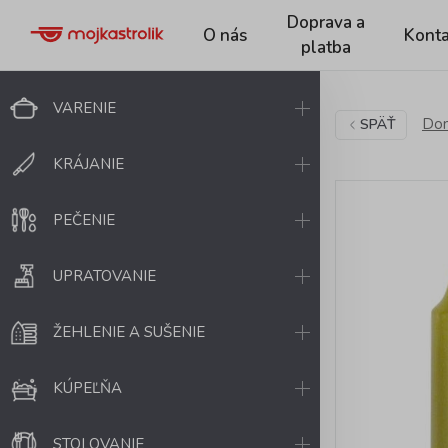
Doprava a
O nás
Konta
platba
VARENIE
Dom
SPÄŤ
KRÁJANIE
PEČENIE
UPRATOVANIE
ŽEHLENIE A SUŠENIE
KÚPEĽŇA
STOLOVANIE