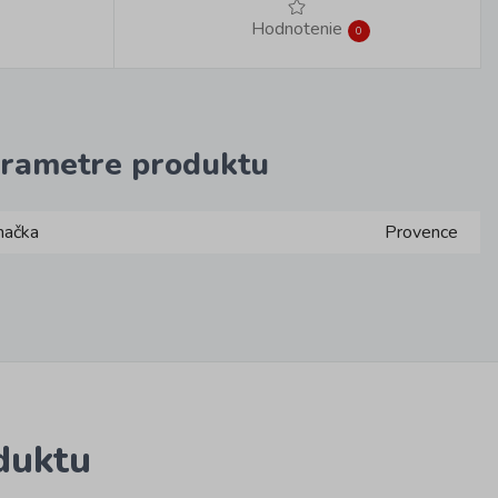
Hodnotenie
0
rametre produktu
načka
Provence
duktu