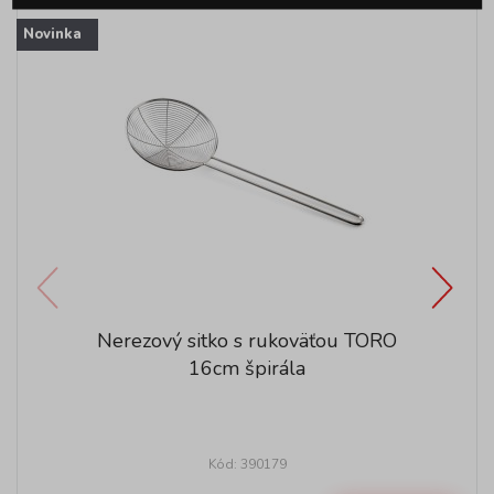
Novinka
Nerezový sitko s rukoväťou TORO
16cm špirála
Kód: 390179