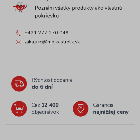
Poznám všetky produkty ako vlastnú
pokrievku
+421 277 270 049
zakaznici@mojkastrolik.sk
Rýchlosť dodania
do 6 dní
Cez
12 400
Garancia
objednávok
najnižšej ceny