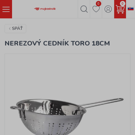
0
0
SPÄŤ
NEREZOVÝ CEDNÍK TORO 18CM