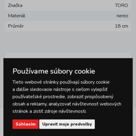
Značka
TORO
Materiál
nerez
Průměr
18 cm
Otázky
Používame súbory cookie
0
Tieto webové stránky používajú súbory cookie
a ďalšie sledovacie nástroje s cieľom vylepšiť
používateľské prostredie, zobraziť prispôsobený
Hodnotenie
1
obsah a reklamy, analyzovať návštevnosť webových
stránok a zistiť zdroje návštevnosti.
Podobné produkty
Súhlasím
Upraviť moje predvoľby