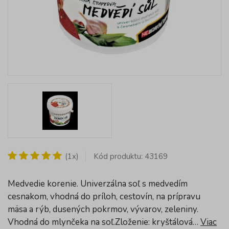
(1x)
Kód produktu: 43169
Medvedie korenie. Univerzálna soľ s medvedím
cesnakom, vhodná do príloh, cestovín, na prípravu
mäsa a rýb, dusených pokrmov, vývarov, zeleniny.
Vhodná do mlynčeka na soľ.Zloženie: kryštálová…
Viac