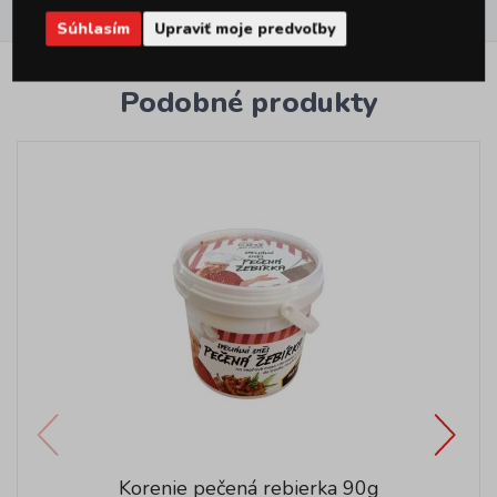
Hodnotenie
1
Súhlasím
Upraviť moje predvoľby
Podobné produkty
Korenie pečená rebierka 90g