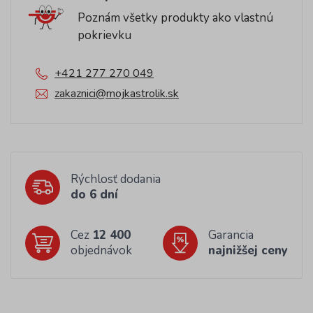
Poznám všetky produkty ako vlastnú
pokrievku
+421 277 270 049
zakaznici@mojkastrolik.sk
Rýchlosť dodania
do 6 dní
Cez
12 400
Garancia
objednávok
najnižšej ceny