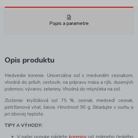
Popis a parametre
Opis produktu
Medvedie korenie. Univerzálna soľ s medvedím cesnakom,
vhodná do príloh, cestovín, na prípravu mäsa a rýb, dusených
pokrmov, vývarov, zeleniny. Vhodná do mlynčeka na soľ.
Zloženie: kryštálová soľ 75 %, cesnak, medvedí cesnak,
petržlenová vňať, šalvia. Hmotnosť 90 g. Skladujte v suchu a
pri izbovej teplote.
TIPY A VÝHODY:
V našej ponuke nájdete
koreniny
od známeho českého