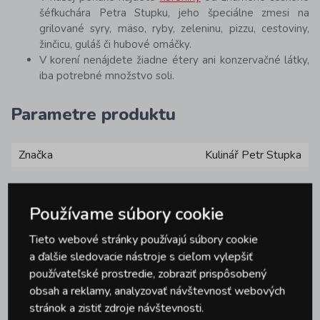
šéfkuchára Petra Stupku, jeho špeciálne zmesi na
grilované syry, mäso, ryby, zeleninu, pizzu, cestoviny,
žinčicu, guláš či hubové omáčky.
V korení nenájdete žiadne étery ani konzervačné látky,
iba potrebné množstvo soli.
Parametre produktu
Značka
Kulinář Petr Stupka
Používame súbory cookie
Tieto webové stránky používajú súbory cookie
Otázky
a ďalšie sledovacie nástroje s cieľom vylepšiť
0
používateľské prostredie, zobraziť prispôsobený
obsah a reklamy, analyzovať návštevnosť webových
stránok a zistiť zdroje návštevnosti.