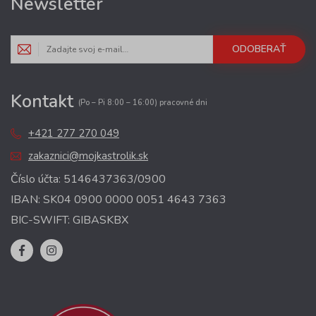
Newsletter
ODOBERAŤ
Kontakt
(Po – Pi 8:00 – 16:00) pracovné dni
+421 277 270 049
zakaznici@mojkastrolik.sk
Číslo účta: 5146437363/0900
IBAN: SK04 0900 0000 0051 4643 7363
BIC-SWIFT: GIBASKBX