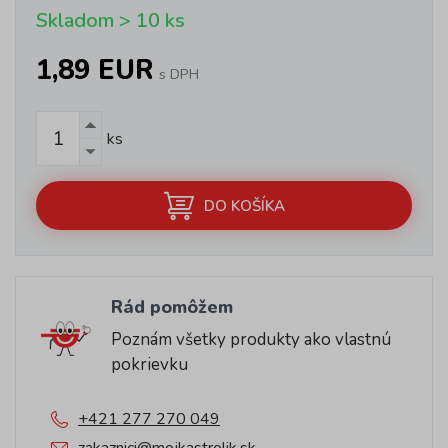
Skladom > 10 ks
1,89 EUR
s DPH
ks
DO KOŠÍKA
Rád pomôžem
Poznám všetky produkty ako vlastnú
pokrievku
+421 277 270 049