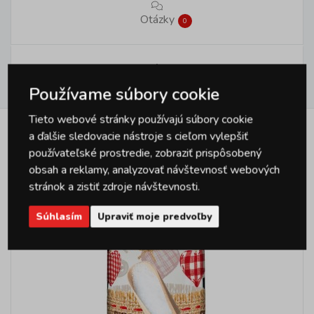
Otázky
0
Hodnotenie
4
Používame súbory cookie
Tieto webové stránky používajú súbory cookie
a ďalšie sledovacie nástroje s cieľom vylepšiť
Podobné produkty
používateľské prostredie, zobraziť prispôsobený
obsah a reklamy, analyzovať návštevnosť webových
stránok a zistiť zdroje návštevnosti.
Súhlasím
Upraviť moje predvoľby