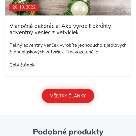
26. 10. 2022
Vianočná dekorácia: Ako vyrobiť okrúhly
adventný veniec z vetvičiek
Pekný adventný venček vyrobíte jednoducho z jedľových
či douglaskových vetvičiek. Tmavozelená je…
Celý článok
VŠETKY ČLÁNKY
Podobné produkty