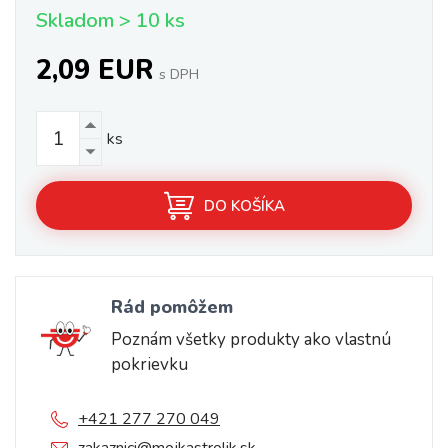
Skladom > 10 ks
2,09 EUR
s DPH
ks
DO KOŠÍKA
Rád pomôžem
Poznám všetky produkty ako vlastnú
pokrievku
+421 277 270 049