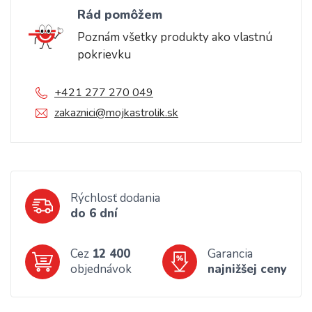
Rád pomôžem
Poznám všetky produkty ako vlastnú
pokrievku
+421 277 270 049
zakaznici@mojkastrolik.sk
Rýchlosť dodania
do 6 dní
Cez
12 400
Garancia
objednávok
najnižšej ceny