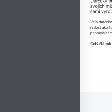
Darčeky p
svojich mi
sami vyrob
Veľa darčeko
radosť ako to,
pripravia sa
Celý článok