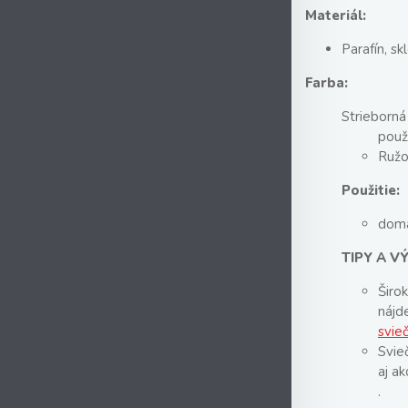
Materiál:
Parafín, sk
Farba:
Strieborná
použ
Ružo
Použitie:
dom
TIPY A V
Širo
náj
svie
Svie
aj a
.