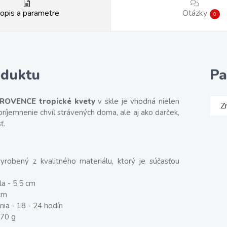
opis a parametre
Otázky
0
oduktu
Pa
ROVENCE tropické kvety
v skle je vhodná nielen
Z
príjemnenie chvíľ strávených doma, ale aj ako darček,
ť.
vyrobený z kvalitného materiálu, ktorý je súčasťou
la - 5,5 cm
cm
ia - 18 - 24 hodín
70 g