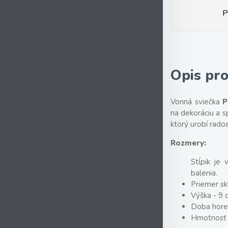
P
Opis pr
Vonná sviečka
P
na dekoráciu a s
ktorý urobí rados
Rozmery:
Stĺpik je 
balenia.
Priemer sk
Výška - 9 
Doba horen
Hmotnosť 