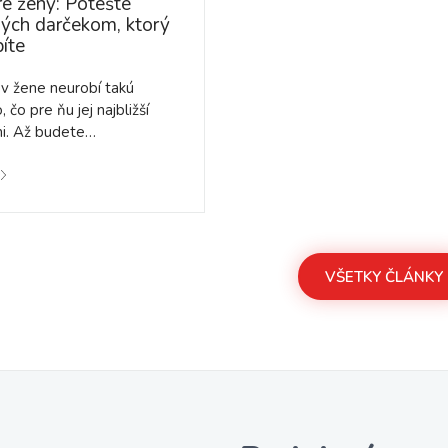
re ženy: Potešte
lých darčekom, ktorý
íte
v žene neurobí takú
 čo pre ňu jej najbližší
mi. Až budete…
VŠETKY ČLÁNKY