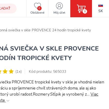
ĽADAŤ
0
SK
0
Obľúbené
Môj účet
onná sviečka v skle PROVENCE 24 hodín tropické kvety
NÁ SVIEČKA V SKLE PROVENCE
ODÍN TROPICKÉ KVETY
(1x)
Kód produktu: 565033
viečka PROVENCE tropické kvety v skle je vhodná nielen
áciu a spríjemnenie chvíľ strávených doma, ale aj ako
ktorý urobí radosť.Rozmery:Stĺpik je vyrobený z…
Viac
kte