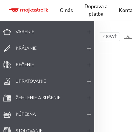
Doprava a
O nás
Konta
platba
VARENIE
Dom
SPÄŤ
KRÁJANIE
PEČENIE
UPRATOVANIE
ŽEHLENIE A SUŠENIE
KÚPEĽŇA
STOLOVANIE