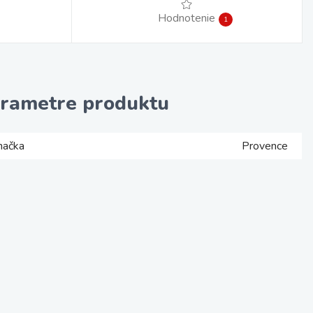
Hodnotenie
1
rametre produktu
načka
Provence