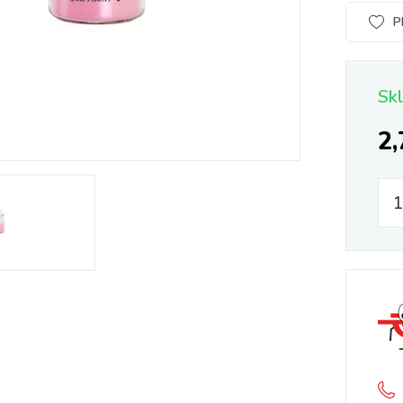
P
Sk
2