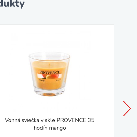
dukty
Vybra
Vonná sviečka v skle PROVENCE 35
hodín mango