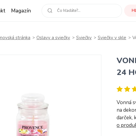
kt
Magazín
H
ovská stránka
Oslavy a sviečky
Sviečky
Sviečky v skle
V
VON
24 H
Vonná s
na dekor
darček, 
o produ