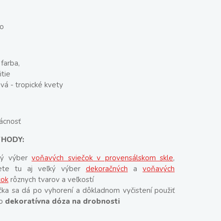
lo
 farba,
itie
vá - tropické kvety
ácnosť
ÝHODY:
ký výber
voňavých sviečok v provensálskom skle
,
dete tu aj veľký výber
dekoračných
a
voňavých
čok
rôznych tvarov a veľkostí
čka sa dá po vyhorení a dôkladnom vyčistení použiť
ko
dekoratívna dóza na drobnosti