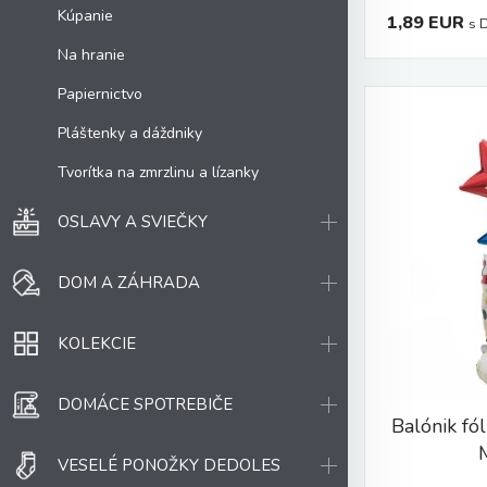
Kúpanie
1,89 EUR
s 
Na hranie
Papiernictvo
Pláštenky a dáždniky
Tvorítka na zmrzlinu a lízanky
OSLAVY A SVIEČKY
DOM A ZÁHRADA
KOLEKCIE
DOMÁCE SPOTREBIČE
Balónik f
VESELÉ PONOŽKY DEDOLES