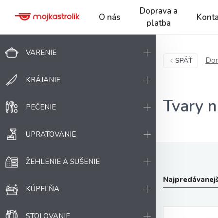
Doprava a
O nás
Konta
platba
VARENIE
Dom
SPÄŤ
KRÁJANIE
Tvary n
PEČENIE
UPRATOVANIE
ŽEHLENIE A SUŠENIE
Najpredávanejš
KÚPEĽŇA
STOLOVANIE