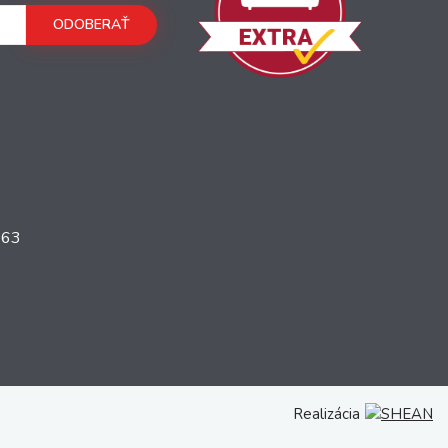
ODOBERAŤ
363
Realizácia