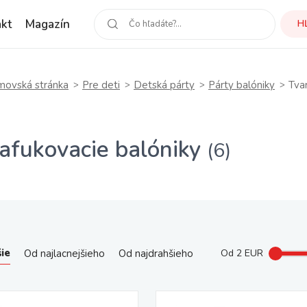
kt
Magazín
H
ovská stránka
Pre deti
Detská párty
Párty balóniky
Tva
afukovacie balóniky
(6)
ie
Od najlacnejšieho
Od najdrahšieho
Od
2
EUR