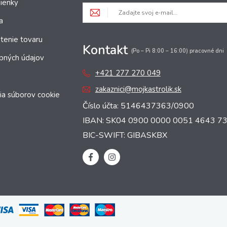
ienky
a
tenie tovaru
Kontakt
(Po – Pi 8:00 – 16:00) pracovné dni
bných údajov
+421 277 270 049
zakaznici@mojkastrolik.sk
ia súborov cookie
Číslo účta: 5146437363/0900
IBAN: SK04 0900 0000 0051 4643 7
BIC-SWIFT: GIBASKBX