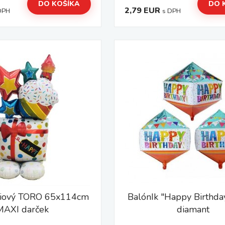
DO KOŠÍKA
DO 
2,79 EUR
DPH
s DPH
óliový TORO 65x114cm
BalónIk "Happy Birthd
MAXI darček
diamant