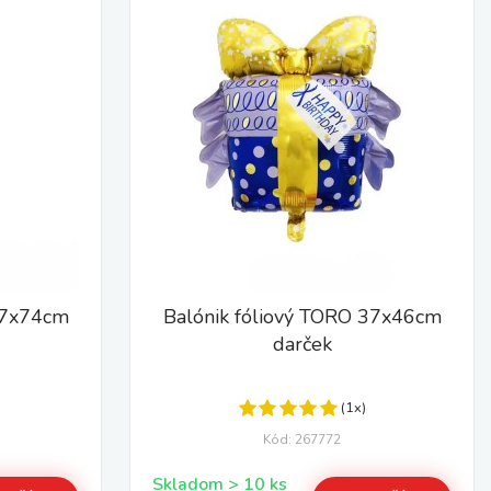
47x74cm
Balónik fóliový TORO 37x46cm
darček
(1x)
Kód: 267772
Skladom > 10 ks