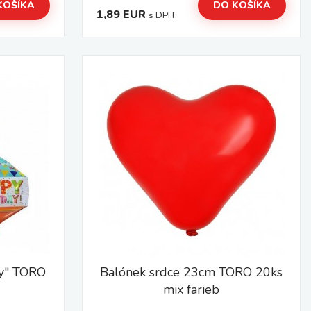
KOŠÍKA
DO KOŠÍKA
1,89 EUR
s DPH
ay" TORO
Balónek srdce 23cm TORO 20ks
mix farieb