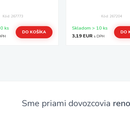
Kód: 267773
Kód: 267204
Skladom > 10 ks
Skladom > 10 ks
DO KOŠÍKA
DO 
3,19 EUR
DPH
s DPH
Sme priami dovozcovia
ren