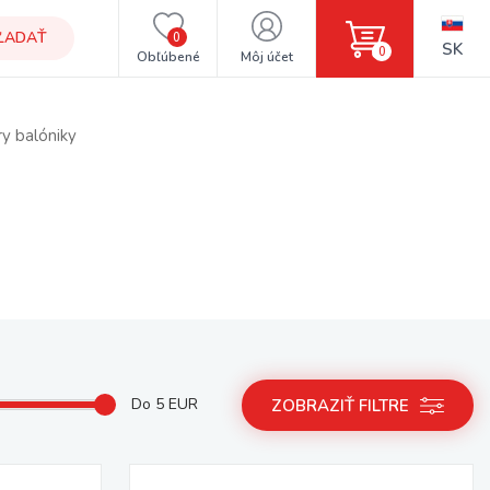
ĽADAŤ
0
SK
0
Obľúbené
Môj účet
ry balóniky
Do
5
EUR
ZOBRAZIŤ FILTRE