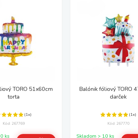
óliový TORO 51x60cm
Balónik fóliový TORO 
torta
darček
(1x)
(1x)
Kód: 267769
Kód: 267770
Skladom > 10 ks
Skladom > 10 ks