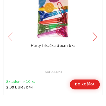
Party frkačka 35cm 6ks
Kód: A33064
Skladom > 10 ks
DO KOŠÍKA
2,39 EUR
s DPH