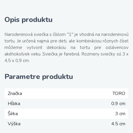
Opis produktu
Narodeninová sviečka s číslom "1" je vhodná na narodeninovú
tortu. Je určená najmä pre deti, ale kombináciou rôznych čísel
môžeme vytvoriť dekoráciu na tortu pre oslávencov
akéhokoľvek veku. Sviečka je farebná. Rozmery sviečky sú 3 x
4,5 x 0,9 cm.
Parametre produktu
Značka
TORO
Hĺbka
0.9 cm
Šírka
3 cm
Výška
4.5 cm