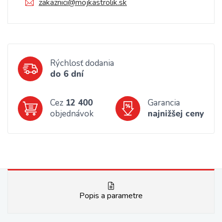
zakaznici@mojkastrolik.sk
Rýchlosť dodania
do 6 dní
Cez
12 400
Garancia
objednávok
najnižšej ceny
Popis a parametre