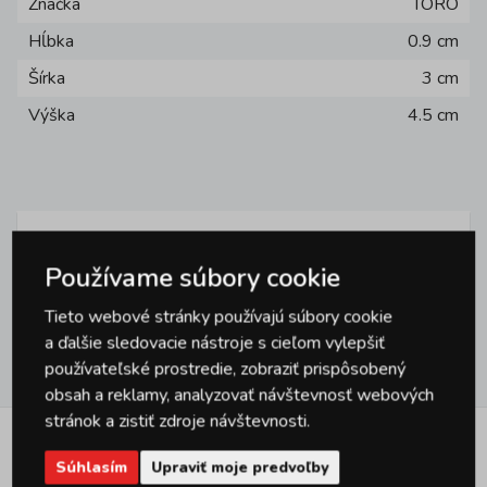
Značka
TORO
Hĺbka
0.9 cm
Šírka
3 cm
Výška
4.5 cm
Otázky
Používame súbory cookie
0
Tieto webové stránky používajú súbory cookie
a ďalšie sledovacie nástroje s cieľom vylepšiť
Hodnotenie
používateľské prostredie, zobraziť prispôsobený
0
obsah a reklamy, analyzovať návštevnosť webových
stránok a zistiť zdroje návštevnosti.
Podobné produkty
Súhlasím
Upraviť moje predvoľby