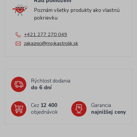
Rád pomôžem
Poznám všetky produkty ako vlastnú
pokrievku
+421 277 270 049
zakaznici@mojkastrolik.sk
Rýchlosť dodania
do 6 dní
Cez
12 400
Garancia
objednávok
najnižšej ceny