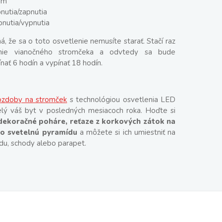
om
pnutia/zapnutia
pnutia/vypnutia
 že sa o toto osvetlenie nemusíte starať. Stačí raz
enie vianočného stromčeka a odvtedy sa bude
nať 6 hodín a vypínať 18 hodín.
ozdoby na stromček
s technológiou osvetlenia LED
elý váš byt v posledných mesiacoch roka. Hoďte si
dekoračné poháre, reťaze z korkových zátok na
bo svetelnú pyramídu
a môžete si ich umiestniť na
du, schody alebo parapet.