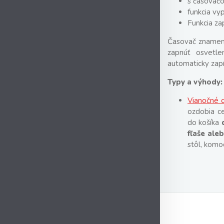
s časovač
funkcia vy
Funkcia za
Časovač znamená,
zapnúť osvetl
automaticky zapí
Typy a výhody:
Vianočné 
ozdobia c
do košíka
fľaše ale
stôl, komo