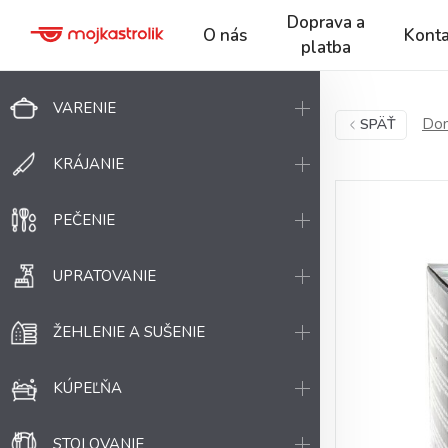
Doprava a
O nás
Konta
platba
VARENIE
Dom
SPÄŤ
KRÁJANIE
PEČENIE
UPRATOVANIE
ŽEHLENIE A SUŠENIE
KÚPEĽŇA
STOLOVANIE