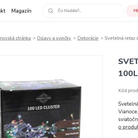
kt
Magazín
H
ovská stránka
Oslavy a sviečky
Dekorácie
Svetelná reťaz
SVE
100
Kód prod
Svetelná
Vianoce.
sviatočn
o produ