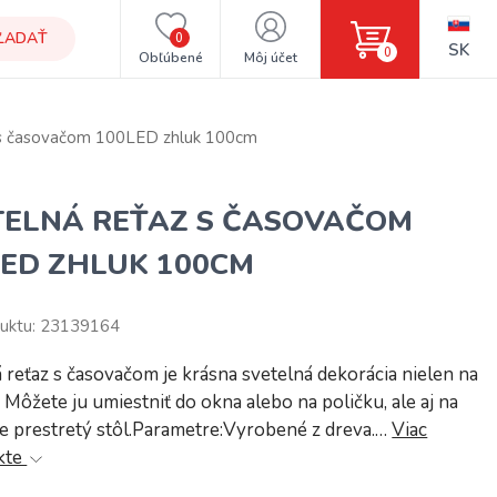
ĽADAŤ
0
SK
0
Obľúbené
Môj účet
 s časovačom 100LED zhluk 100cm
TELNÁ REŤAZ S ČASOVAČOM
LED ZHLUK 100CM
uktu: 23139164
 reťaz s časovačom je krásna svetelná dekorácia nielen na
 Môžete ju umiestniť do okna alebo na poličku, ale aj na
e prestretý stôl.Parametre:Vyrobené z dreva.…
Viac
kte