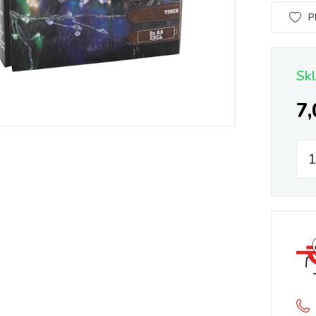
P
Sk
7