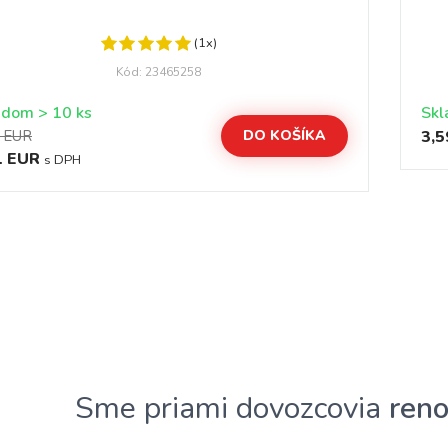
(1x)
Kód: 23465258
Skladom > 10 ks
Skl
9 EUR
DO KOŠÍKA
3,5
1 EUR
s DPH
Sme priami dovozcovia
ren