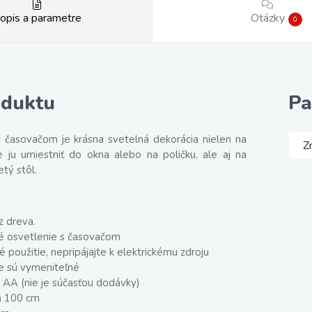
opis a parametre
Otázky
0
oduktu
Pa
s časovačom je krásna svetelná dekorácia nielen na
Z
 ju umiestniť do okna alebo na poličku, ale aj na
tý stôl.
 dreva.
é osvetlenie s časovačom
é použitie, nepripájajte k elektrickému zdroju
ie sú vymeniteľné
x AA (nie je súčasťou dodávky)
a 100 cm