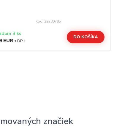
Kód: 22280785
adom 3 ks
DO KOŠÍKA
9 EUR
2,
s DPH
omovaných značiek