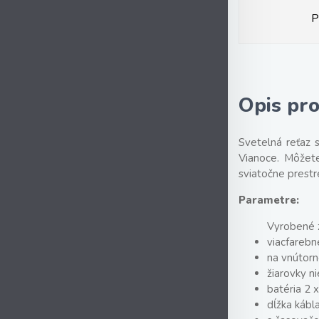
P
Opis pr
Svetelná reťaz 
Vianoce. Môžete
sviatočne prestre
Parametre:
Vyrobené z
viacfarebn
na vnútorn
žiarovky n
batéria 2 
dĺžka kábl