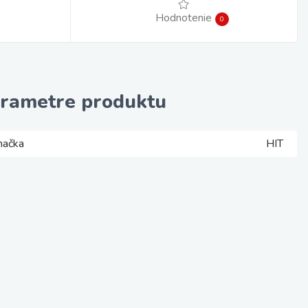
Hodnotenie
0
rametre produktu
načka
HIT