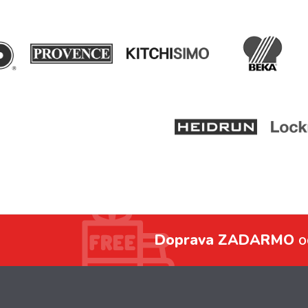
Doprava ZADARMO
o