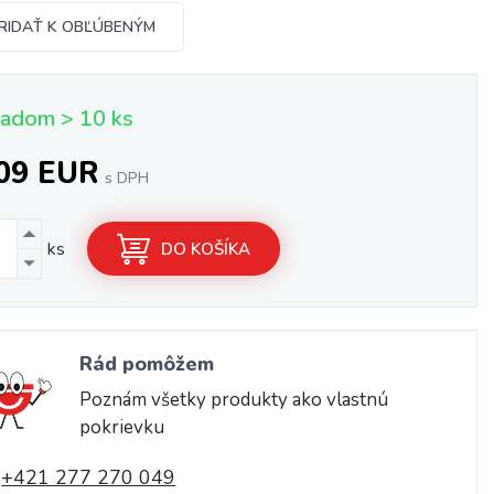
RIDAŤ K OBĽÚBENÝM
ladom > 10 ks
,09 EUR
s DPH
ks
DO KOŠÍKA
Rád pomôžem
Poznám všetky produkty ako vlastnú
pokrievku
+421 277 270 049