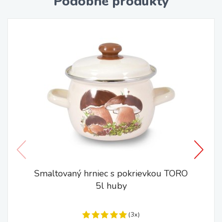
Podobné produkty
Smaltovaný hrniec s pokrievkou TORO
5l huby
(3x)