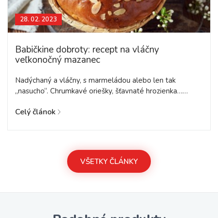
28. 02. 2023
Babičkine dobroty: recept na vláčny
veľkonočný mazanec
Nadýchaný a vláčny, s marmeládou alebo len tak
„nasucho“. Chrumkavé oriešky, šťavnaté hrozienka……
Celý článok
VŠETKY ČLÁNKY