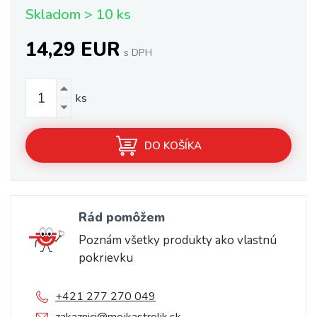
Skladom > 10 ks
14,29 EUR
s DPH
ks
DO KOŠÍKA
Rád pomôžem
Poznám všetky produkty ako vlastnú
pokrievku
+421 277 270 049