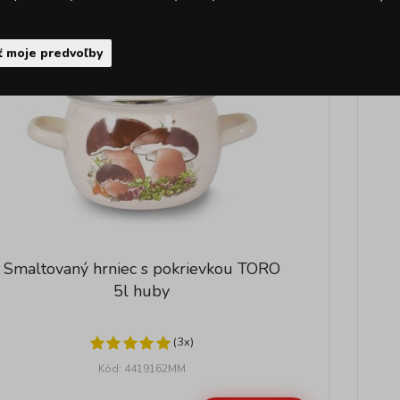
ť moje predvoľby
Smaltovaný hrniec s pokrievkou TORO
5l huby
(3x)
Kód: 4419162MM