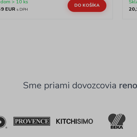
Skladom > 10 ks
DO KOŠÍKA
49 EUR
20,
s DPH
Sme priami dovozcovia
ren