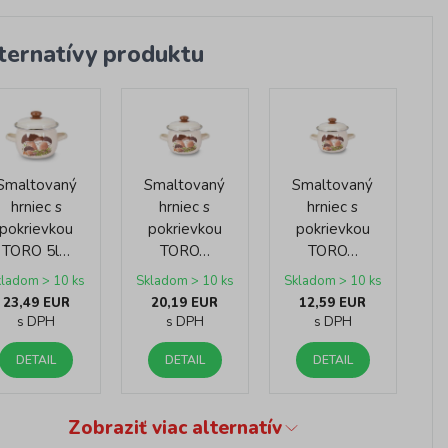
ternatívy produktu
Smaltovaný
Smaltovaný
Smaltovaný
hrniec s
hrniec s
hrniec s
pokrievkou
pokrievkou
pokrievkou
TORO 5l…
TORO…
TORO…
kladom > 10 ks
Skladom > 10 ks
Skladom > 10 ks
23,49 EUR
20,19 EUR
12,59 EUR
s DPH
s DPH
s DPH
DETAIL
DETAIL
DETAIL
Zobraziť viac alternatív