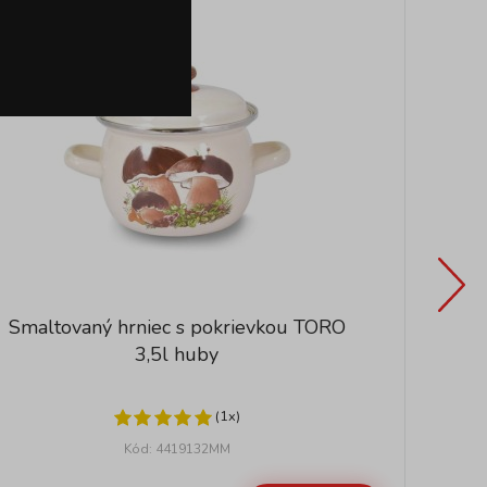
Smaltovaný hrniec s pokrievkou TORO
3,5l huby
(1x)
Kód: 4419132MM