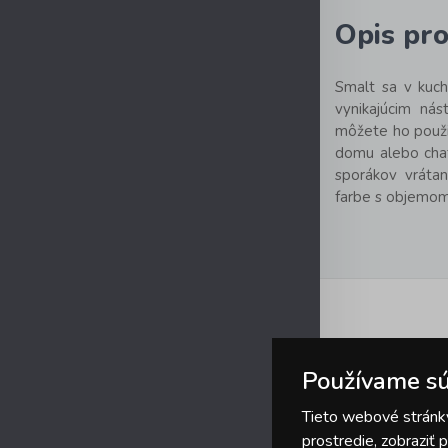
Opis pr
Smalt sa v kuch
vynikajúcim nás
môžete ho použi
domu alebo chat
sporákov vrátan
farbe s objemom 
Používame sú
Tieto webové stránky
prostredie, zobraziť