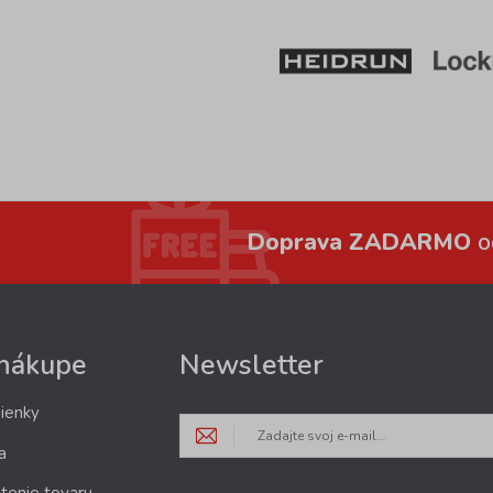
Doprava ZADARMO
o
 nákupe
Newsletter
ienky
a