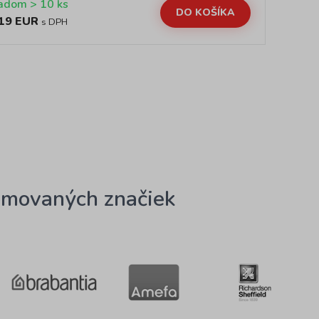
Skladom > 10 ks
DO KOŠÍKA
19 EUR
12
s DPH
omovaných značiek