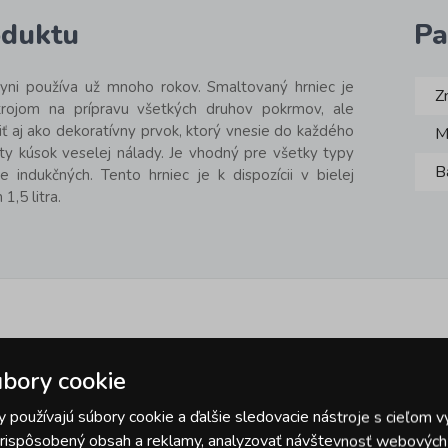
oduktu
Pa
yni používa už mnoho rokov. Smaltovaný hrniec je
Z
trojom na prípravu všetkých druhov pokrmov, ale
ť aj ako dekoratívny prvok, ktorý vnesie do každého
M
y kúsok veselej nálady. Je vhodný pre všetky typy
B
e indukčných. Tento hrniec je k dispozícii v bielej
1,5 litra.
Podobné pro
bory cookie
 používajú súbory cookie a ďalšie sledovacie nástroje s cieľom v
 prispôsobený obsah a reklamy, analyzovať návštevnosť webových s