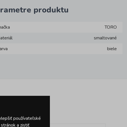
rametre produktu
načka
TORO
ateriál
smaltované
arva
biele
dukty
ylepšiť používateľské
tránok a zistiť