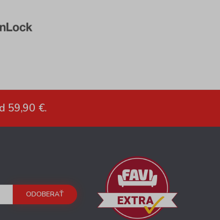
d 59,90 €.
ODOBERAŤ