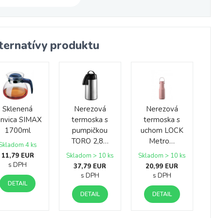
ternatívy produktu
Sklenená
Nerezová
Nerezová
anvica SIMAX
termoska s
termoska s
1700ml
pumpičkou
uchom LOCK
TORO 2,8…
Metro…
Skladom 4 ks
11,79 EUR
Skladom > 10 ks
Skladom > 10 ks
s DPH
37,79 EUR
20,99 EUR
s DPH
s DPH
DETAIL
DETAIL
DETAIL