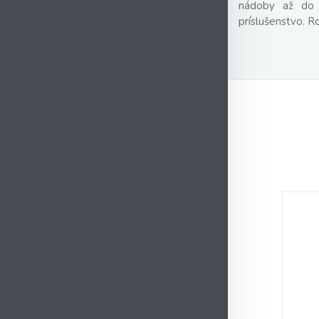
nádoby až do v
príslušenstvo. R