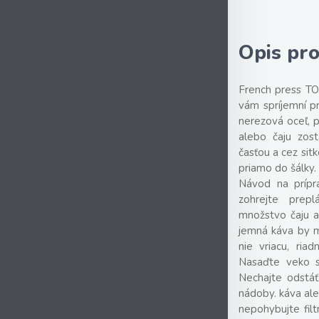
Opis pr
French press TO
vám spríjemní pr
nerezová oceľ, p
alebo čaju zos
časťou a cez sit
priamo do šálky.
Návod na prípra
zohrejte prep
množstvo čaju a
jemná káva by mo
nie vriacu, ria
Nasaďte veko s 
Nechajte odstáť
nádoby. káva ale
nepohybujte fil