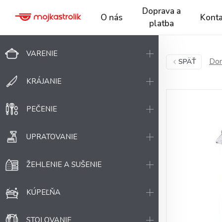
Doprava a
O nás
Konta
platba
VARENIE
Dom
SPÄŤ
KRÁJANIE
PEČENIE
UPRATOVANIE
ŽEHLENIE A SUŠENIE
KÚPEĽŇA
STOLOVANIE