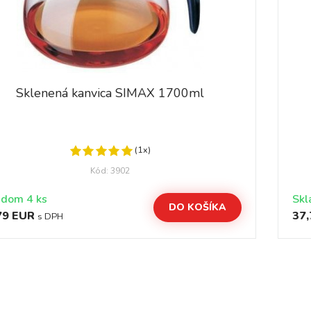
Sklenená kanvica SIMAX 1700ml
(1x)
Kód: 3902
adom 4 ks
DO KOŠÍKA
79 EUR
37,
s DPH