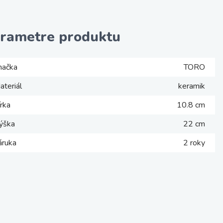
rametre produktu
načka
TORO
ateriál
keramik
írka
10.8 cm
ýška
22 cm
áruka
2 roky