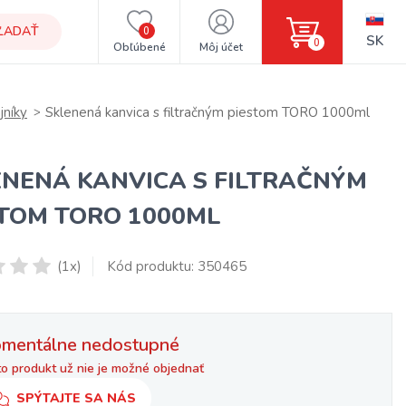
ĽADAŤ
0
SK
0
Obľúbené
Môj účet
jníky
Sklenená kanvica s filtračným piestom TORO 1000ml
ENENÁ KANVICA S FILTRAČNÝM
STOM TORO 1000ML
(1x)
Kód produktu: 350465
mentálne nedostupné
o produkt už nie je možné objednať
SPÝTAJTE SA NÁS