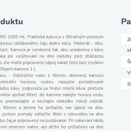
oduktu
Pa
RO 1000 ml. Praktická kanvica s filtračným piestom
Z
ípravu obľúbeného čaju alebo kávy. Materiál - sklo,
last. Kanvica je vyrobená tak, aby usadenina z kávy
M
tala po vylúhovaní na dne nádoby pod stláčacou
Š
ko ste mohli pripravený nápoj naliať čistý bez zvyškov
 Objem kanvice 1 l.
V
vu - Odstráňte veko s filtrom, sklenenú kanvicu
láchnutím horúcou vodou. nasypte požadované
Z
lebo kávy (odporúča sa hrubo mletá káva, pretože
hla upchať filter). do kanvice nalejte horúcu vodu,
dne premiešajte a nechajte niekoľko minút odstáť.
filtrom a jemne ho pritlačte, nie úplne na dno.
. potom pomaly zatlačte filter s rukoväťou na dno
bo čaj je pripravený na podávanie. Pri nalievaní nikdy
trom smerom nahor, ale držte ho pritlačený na dne