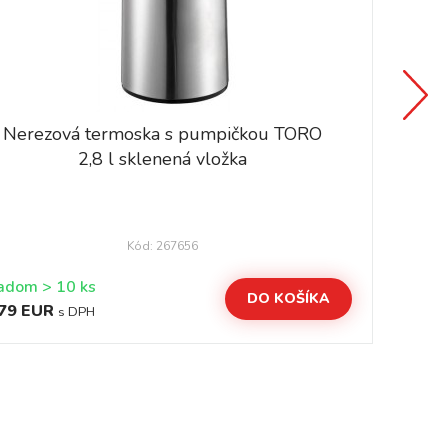
Nerezová termoska s pumpičkou TORO
2,8 l sklenená vložka
Kód: 267656
Skladom > 10 ks
DO KOŠÍKA
79 EUR
20
s DPH