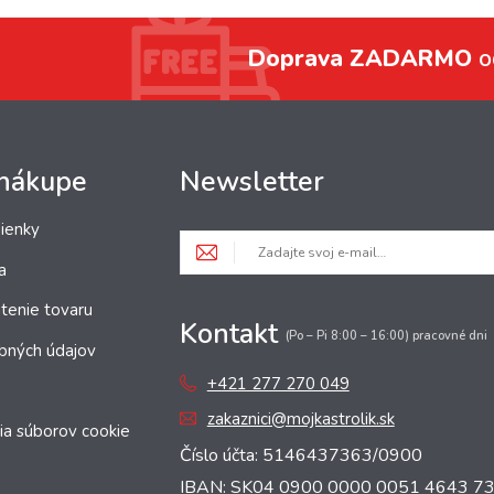
Doprava ZADARMO
o
 nákupe
Newsletter
ienky
a
tenie tovaru
Kontakt
(Po – Pi 8:00 – 16:00) pracovné dni
bných údajov
+421 277 270 049
zakaznici@mojkastrolik.sk
ia súborov cookie
Číslo účta: 5146437363/0900
IBAN: SK04 0900 0000 0051 4643 7