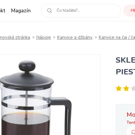
kt
Magazín
H
ovská stránka
Nápoje
Kanvice a džbány
Kanvice na čaj / ča
SKL
PIE
Mo
Tent