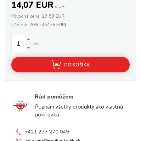
14,07 EUR
s DPH
17,59 EUR
Pôvodná cena:
Ušetríte: 20% (3.5175 EUR)
ks
DO KOŠÍKA
Rád pomôžem
Poznám všetky produkty ako vlastnú
pokrievku
+421 277 270 049