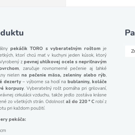
oduktu
Pa
zálny
pekáčik TORO s vyberateľným roštom
je
Z
etkých, ktorí chcú mať v kuchyni jeden kúsok, ktorý
 Vyrobený z
pevnej uhlíkovej ocele s nepriľnavým
povrchom
, zaručuje rovnomerné pečenie aj ľahké
álny nielen
na pečenie mäsa, zeleniny alebo rýb
,
é dezerty
– výborne sa hodí na
bublaniny, koláče
ové korpusy
. Vyberateľný rošt pomáha pri grilovaní,
rávnej cirkulácii vzduchu, takže jedlo zostáva krásne
ené zo všetkých strán. Odolnosť
až do 220 ° C
robí z
otu pri každom použití.
ery pekáča:
 cm