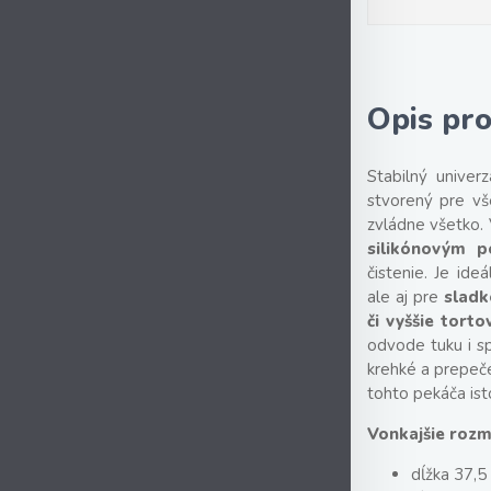
Opis pr
Stabilný univer
stvorený pre vš
zvládne všetko.
silikónovým 
čistenie. Je ide
ale aj pre
sladk
či vyššie tort
odvode tuku i sp
krehké a prepeč
tohto pekáča ist
Vonkajšie rozm
dĺžka 37,5