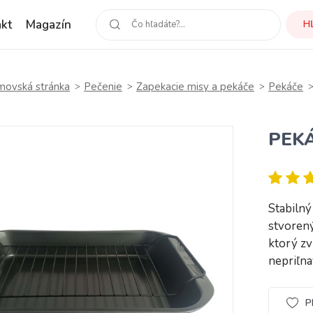
kt
Magazín
H
ovská stránka
Pečenie
Zapekacie misy a pekáče
Pekáče
PEKÁ
Stabiln
stvorený
ktorý zv
nepriľ
P