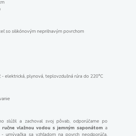
 cm
m
ceľ so silikónovým nepriľnavým povrchom
- elektrická, plynová, teplovzdušná rúra do 220°C
vanie
ho slúžil a zachoval svoj pôvab, odporúčame po
 ručne vlažnou vodou s jemným saponátom
a
ť - umývačka sa vzhľadom na povrch neodporúča.