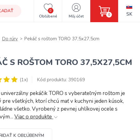
ĽADAŤ
0
SK
0
Obľúbené
Môj účet
Do rúry
Pekáč s roštom TORO 37,5x27,5cm
Č S ROŠTOM TORO 37,5X27,5CM
(1x)
Kód produktu: 390169
ý univerzálny pekáčik TORO s vyberateľným roštom je
 pre všetkých, ktorí chcú mať v kuchyni jeden kúsok,
ládne všetko. Vyrobený z pevnej uhlíkovej ocele s
navým…
Viac o produkte
RIDAŤ K OBĽÚBENÝM