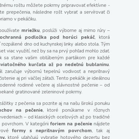
nému roštu môžete pokrmy pripravovať efektívne -
te prepečenia, následne rošt vybrať a servírovať či
priamo v pekáčiku.
epoužívate
mriežku
, poslúži výborne aj mimo rúry –
ochranná podložka pod horúci pekáč
, ktorá
 rozpálené dno od kuchynskej linky alebo stola. Tým
t viac využití, než by sa na prvý pohľad mohlo zdať.
čik sa stane vašim obľúbeným parťákom pre každé
viatočného kurčaťa až po nedeľnú bublaninu
.
ál zaručuje výbornú tepelnú vodivosť a nepriľnavý
istenie aj pri väčšej záťaži. Tento pekáčik je ideálnou
odenné rodinné večere aj slávnostné pečenie – od
apekané gratinované zeleninové pokrmy.
zážitky z pečenia sa pozrite aj na našu širokú ponuku
echov na pečenie
, ktoré ponúkame v rôznych
evedeniach – od klasických oceľových až po tradičné
 povrchom. V kategórii
foriem na pečenie
nájdete
ovové
formy s nepriľnavým povrchom
, tak aj
my,
ktoré uľahčujú vybratie hotového dezertu bez