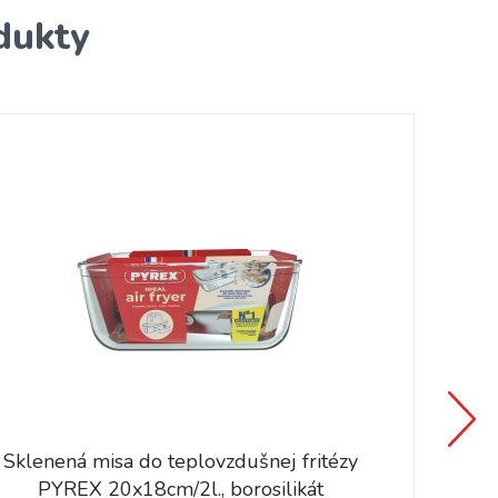
dukty
Sklenená misa do teplovzdušnej fritézy
PYREX 20x18cm/2l., borosilikát