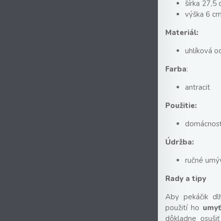
šírka 27,5
výška 6 c
Materiál:
uhlíková o
Farba
:
antracit
Použitie:
domácnosť 
Údržba:
ručné umý
Rady a tipy
Aby pekáčik dl
použití ho
umyť
dôkladne osuši