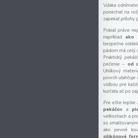
Vďaka odnímateľ
ponechať na roš
zapekať prílohy 
Pokiaľ práve n
napríklad
ako 
bezpečne oddelí
pádom má celý se
Praktický peká
pečenie –
od s
Uhlíkový materi
povrch uľahčuje č
voľbou pre každ
kurčaťa až po z
Pre ešte lepšie 
pekáčov
a
pl
veľkostiach a pr
so smaltovaným
ako pevné k
silikónové for