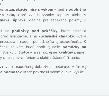
.
oja aj
zapekacie misy s vekom
– buď
z odolného
ho skla,
ktoré zvláda vysoké teploty, alebo v
ľnavej úprave
, ideálne pre zapekané pokrmy či
iež na
podložky pod pekáčiky
, ktoré ochránia
 pred horúčavou, a na
kuchynské chňapky
, vďaka
ipulácia s riadom pohodlnejšia aj bezpečnejšia. K
čeniu sa vám budú hodiť aj naše
pomôcky na
, stierky či štetce – a samozrejme
kvalitný papier
rý chráni povrch foriem a uľahčí následné čistenie.
vírovanie napečenej dobroty sa inšpirujte v širokej
k a podnosov
, ktoré povznesú pokrm o level vyššie.