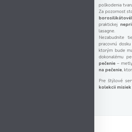
poškodenia tvaru
Za pozornosť st
borosilikátové
praktickej
nepri
lasagne.
Nezabudnite t
pracovnú dosku
ktorým bude man
dokonalému pe
pečenie
– metly
na pečenie
, kto
Pre štýlové ser
kolekcii misie