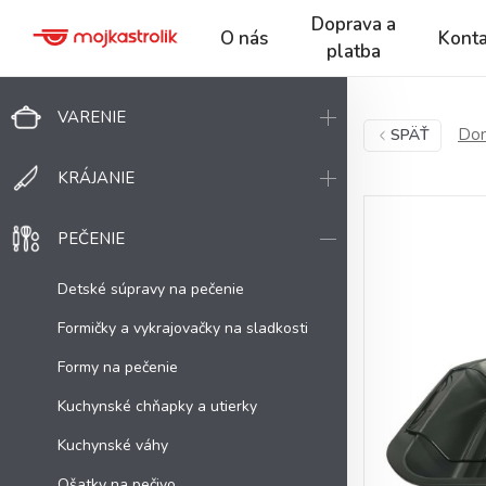
Doprava a
O nás
Konta
platba
VARENIE
Dom
SPÄŤ
KRÁJANIE
PEČENIE
Detské súpravy na pečenie
Formičky a vykrajovačky na sladkosti
Formy na pečenie
Kuchynské chňapky a utierky
Kuchynské váhy
Ošatky na pečivo