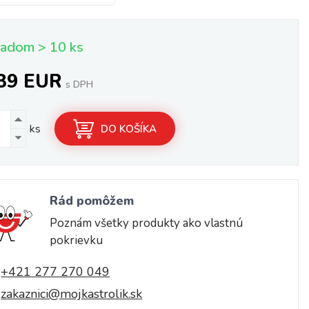
ladom > 10 ks
,39 EUR
s DPH
ks
DO KOŠÍKA
Rád pomôžem
Poznám všetky produkty ako vlastnú
pokrievku
+421 277 270 049
zakaznici@mojkastrolik.sk