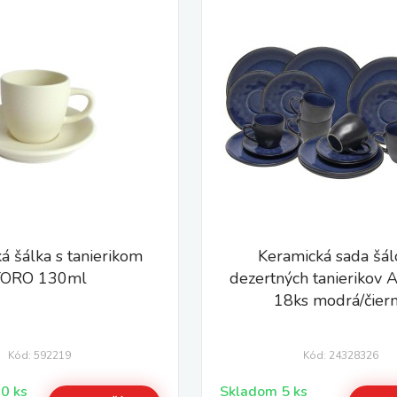
á šálka s tanierikom
Keramická sada šál
TORO 130ml
dezertných tanierikov
18ks modrá/čier
Kód: 592219
Kód: 24328326
Skladom > 10 ks
Skladom 5 ks