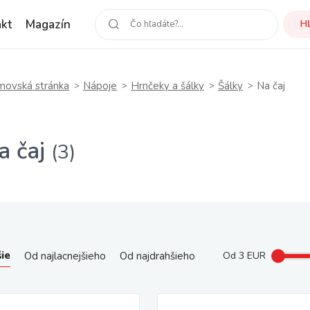
kt
Magazín
H
ovská stránka
Nápoje
Hrnčeky a šálky
Šálky
Na čaj
a čaj
(3)
ie
Od najlacnejšieho
Od najdrahšieho
Od
3
EUR