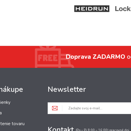
Doprava ZADARMO
o
 nákupe
Newsletter
ienky
a
tenie tovaru
Kontakt
(Po – Pi 8:00 – 16:00) pracovné dni