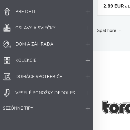
2,89 EUR
s 
PRE DETI
OSLAVY A SVIEČKY
Späť hore
DOM A ZÁHRADA
KOLEKCIE
DOMÁCE SPOTREBIČE
VESELÉ PONOŽKY DEDOLES
SEZÓNNE TIPY