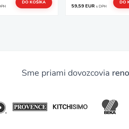
DO KOŠÍKA
DO 
59,59 EUR
DPH
s DPH
Sme priami dovozcovia
ren