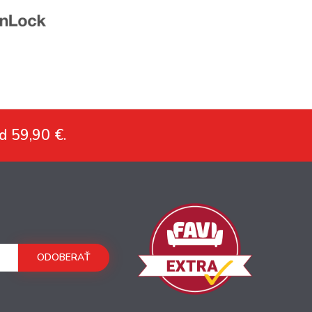
d 59,90 €.
ODOBERAŤ