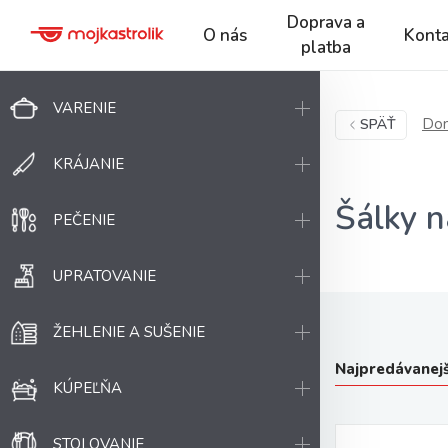
Doprava a
O nás
Konta
platba
VARENIE
Dom
SPÄŤ
KRÁJANIE
Šálky n
PEČENIE
UPRATOVANIE
ŽEHLENIE A SUŠENIE
Najpredávanejš
KÚPEĽŇA
STOLOVANIE