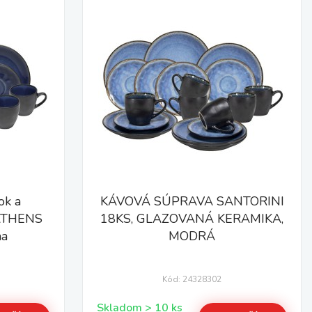
ok a
KÁVOVÁ SÚPRAVA SANTORINI
 ATHENS
18KS, GLAZOVANÁ KERAMIKA,
na
MODRÁ
Kód: 24328302
Skladom > 10 ks