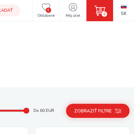
ĽADAŤ
0
SK
0
Obľúbené
Môj účet
Do
60
EUR
ZOBRAZIŤ FILTRE