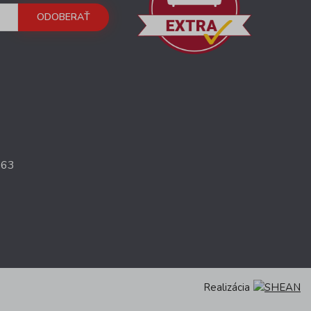
ODOBERAŤ
363
Realizácia