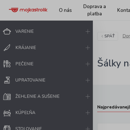
Doprava a
O nás
Konta
platba
VARENIE
Dom
SPÄŤ
KRÁJANIE
Šálky 
PEČENIE
UPRATOVANIE
ŽEHLENIE A SUŠENIE
Najpredávanejš
KÚPEĽŇA
STOLOVANIE