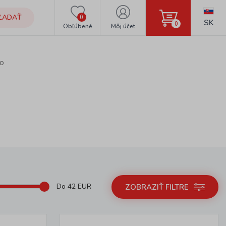
ĽADAŤ
0
SK
0
Obľúbené
Môj účet
so
Do
42
EUR
ZOBRAZIŤ FILTRE