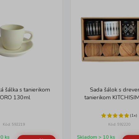
á šálka s tanierikom
Sada šálok s drev
TORO 130ml
tanierikom KITCHISI
(1x)
Kód: 592219
Kód: 592220
Skladom > 10 ks
Skladom > 10 ks