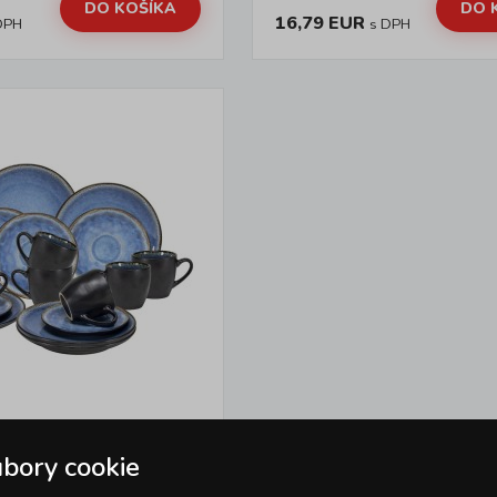
DO KOŠÍKA
DO 
16,79 EUR
DPH
s DPH
SÚPRAVA SANTORINI
bory cookie
AZOVANÁ KERAMIKA,
MODRÁ