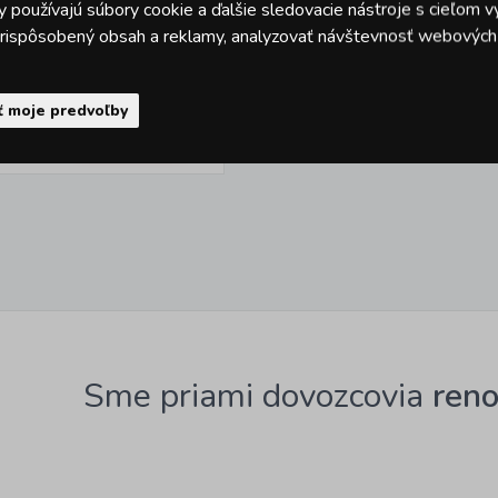
 používajú súbory cookie a ďalšie sledovacie nástroje s cieľom v
 prispôsobený obsah a reklamy, analyzovať návštevnosť webových s
Kód: 24328302
Skladom > 10 ks
ť moje predvoľby
DO KOŠÍKA
s DPH
Sme priami dovozcovia
ren