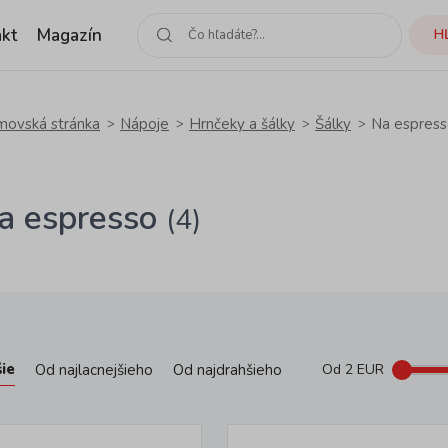
kt
Magazín
H
ovská stránka
Nápoje
Hrnčeky a šálky
Šálky
Na espres
na espresso
(4)
ie
Od najlacnejšieho
Od najdrahšieho
Od
2
EUR