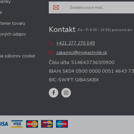
ienky
a
tenie tovaru
Kontakt
(Po – Pi 8:00 – 16:00) pracovné dni
bných údajov
+421 277 270 049
zakaznici@mojkastrolik.sk
ia súborov cookie
Číslo účta: 5146437363/0900
IBAN: SK04 0900 0000 0051 4643 7
BIC-SWIFT: GIBASKBX