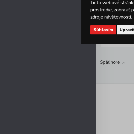
Tieto webové stránky
prostredie, zobraziť
zdroje návštevnosti.
Súhlasím
Upravi
41,99 EUR
Späť hore