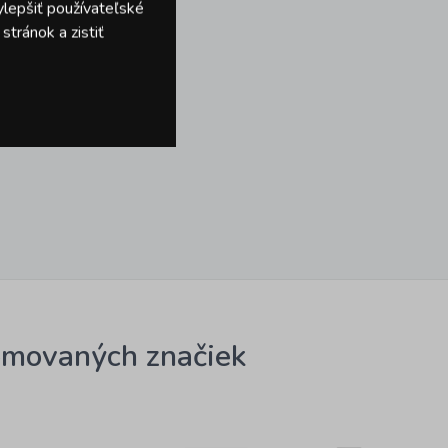
ylepšiť používateľské
tránok a zistiť
omovaných značiek