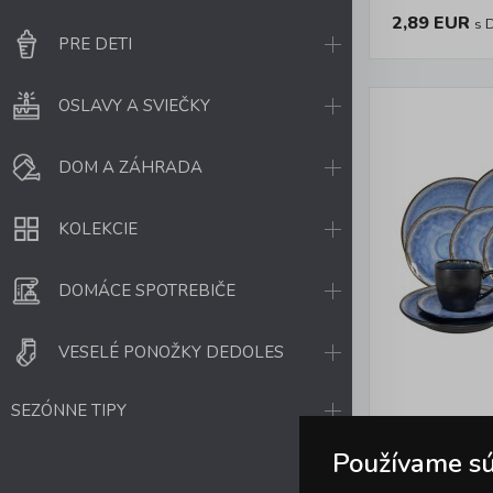
2,89 EUR
s 
PRE DETI
OSLAVY A SVIEČKY
DOM A ZÁHRADA
KOLEKCIE
DOMÁCE SPOTREBIČE
VESELÉ PONOŽKY DEDOLES
SEZÓNNE TIPY
KÁVOVÁ 
Používame sú
18KS, GL