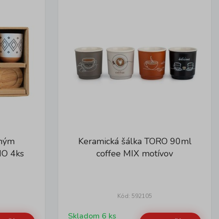
eným
Keramická šálka TORO 90ml
MO 4ks
coffee MIX motívov
Kód: 592105
Skladom 6 ks