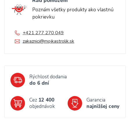
Rád pomôžem
Poznám všetky produkty ako vlastnú
pokrievku
+421 277 270 049
zakaznici@mojkastrolik.sk
Rýchlosť dodania
do 6 dní
Cez
12 400
Garancia
objednávok
najnižšej ceny