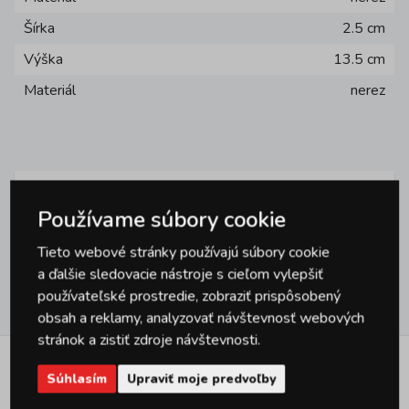
Šírka
2.5 cm
Výška
13.5 cm
Materiál
nerez
Používame súbory cookie
Otázky
0
Tieto webové stránky používajú súbory cookie
a ďalšie sledovacie nástroje s cieľom vylepšiť
používateľské prostredie, zobraziť prispôsobený
Hodnotenie
0
obsah a reklamy, analyzovať návštevnosť webových
stránok a zistiť zdroje návštevnosti.
Podobné produkty
Súhlasím
Upraviť moje predvoľby