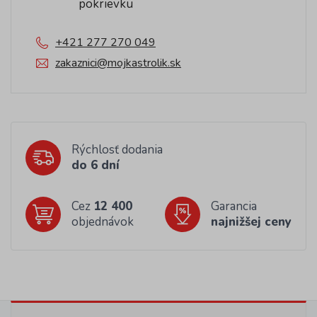
pokrievku
+421 277 270 049
zakaznici@mojkastrolik.sk
Rýchlosť dodania
do 6 dní
Cez
12 400
Garancia
objednávok
najnižšej ceny