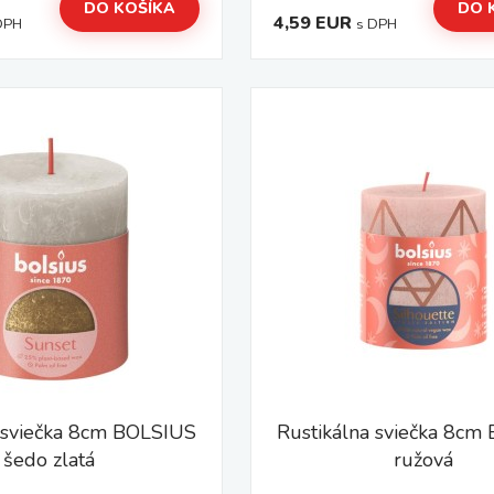
DO KOŠÍKA
DO 
4,59 EUR
DPH
s DPH
 sviečka 8cm BOLSIUS
Rustikálna sviečka 8cm
šedo zlatá
ružová