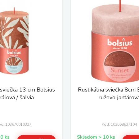
 sviečka 13 cm Bolsius
Rustikálna sviečka 8cm
rálová / šalvia
ružovo jantárov
ód: 103670010337
Kód: 103668637104
Skladom > 10 ks
Skladom > 10 ks