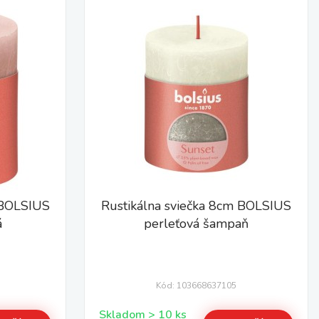
 BOLSIUS
Rustikálna sviečka 8cm BOLSIUS
á
perleťová šampaň
Kód: 103668637105
Skladom > 10 ks