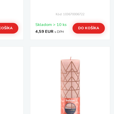
Kód: 103670006722
Skladom > 10 ks
KOŠÍKA
DO KOŠÍKA
4,59 EUR
s DPH