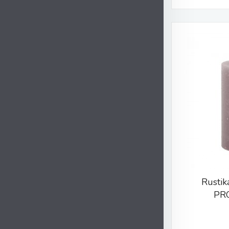
Rustik
PR