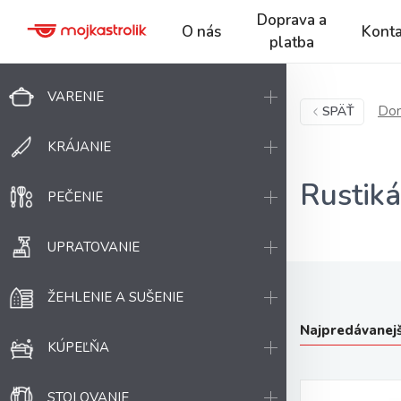
Doprava a
O nás
Konta
platba
VARENIE
Dom
SPÄŤ
KRÁJANIE
Rustiká
PEČENIE
UPRATOVANIE
ŽEHLENIE A SUŠENIE
Najpredávanejš
KÚPEĽŇA
STOLOVANIE