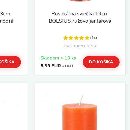
 13cm
Rustikálna sviečka 19cm
modrá
BOLSIUS ružovo jantárová
(1x)
Kód: 103670026704
Skladom > 10 ks
KOŠÍKA
DO KOŠÍKA
8,39 EUR
s DPH