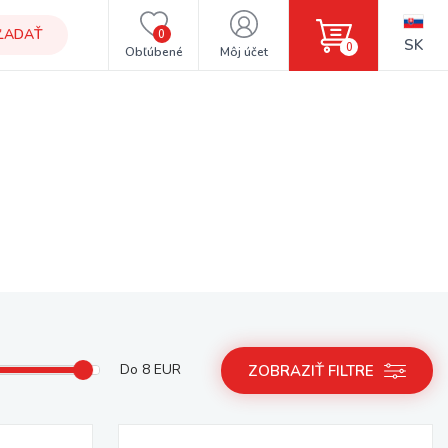
ĽADAŤ
0
SK
0
Obľúbené
Môj účet
Do
8
EUR
ZOBRAZIŤ FILTRE