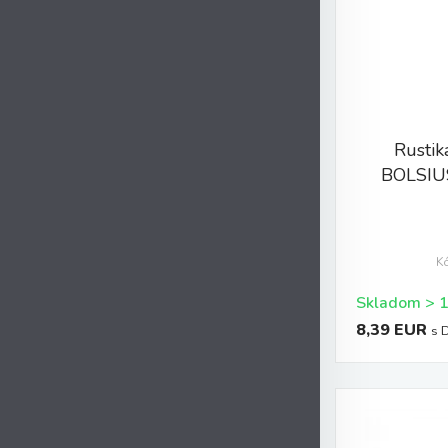
Rustik
BOLSIU
K
8,39 EUR
s 