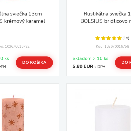
álna sviečka 13cm
Rustikálna sviečka
S krémový karamel
BOLSIUS bridlicovo 
(1x)
ód: 103670016722
Kód: 103670016758
Skladom > 10 ks
Skladom > 10 ks
DO KOŠÍKA
DO 
5,89 EUR
DPH
s DPH