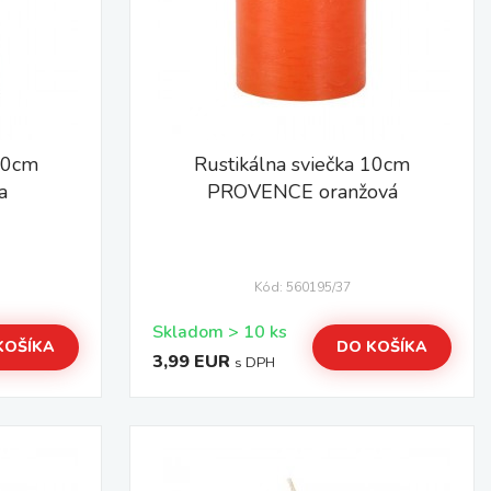
 10cm
Rustikálna sviečka 10cm
a
PROVENCE oranžová
Kód: 560195/37
Skladom > 10 ks
KOŠÍKA
DO KOŠÍKA
3,99 EUR
s DPH