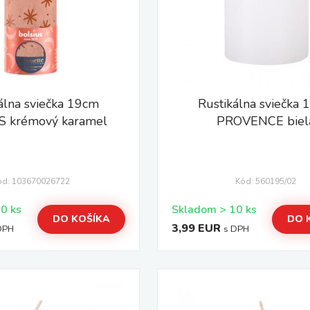
álna sviečka 19cm
Rustikálna sviečka
S krémový karamel
PROVENCE biel
ód: 103670026722
Kód: 560195/02
Skladom > 10 ks
Skladom > 10 ks
DO KOŠÍKA
DO 
3,99 EUR
DPH
s DPH