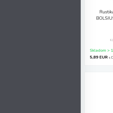
Rustik
BOLSIU
K
5,89 EUR
s 