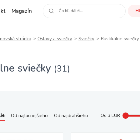
kt
Magazín
H
ovská stránka
Oslavy a sviečky
Sviečky
Rustikálne sviečky
lne sviečky
(31)
ie
Od najlacnejšieho
Od najdrahšieho
Od
3
EUR