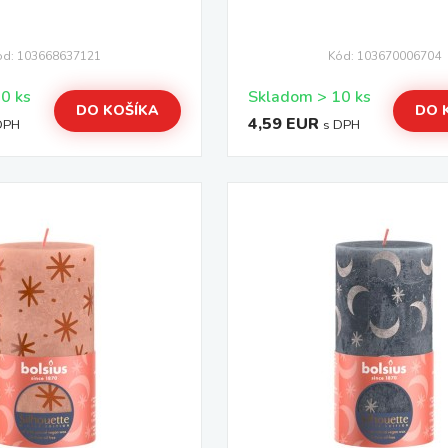
ód: 103668637121
Kód: 103670006704
Skladom > 10 ks
Skladom > 10 ks
DO KOŠÍKA
DO 
4,59 EUR
DPH
s DPH