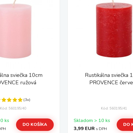
álna sviečka 10cm
Rustikálna sviečka
VENCE ružová
PROVENCE červe
(3x)
Kód: 560195/40
Kód: 560195/41
Skladom > 10 ks
Skladom > 10 ks
DO KOŠÍKA
DO 
3,99 EUR
DPH
s DPH