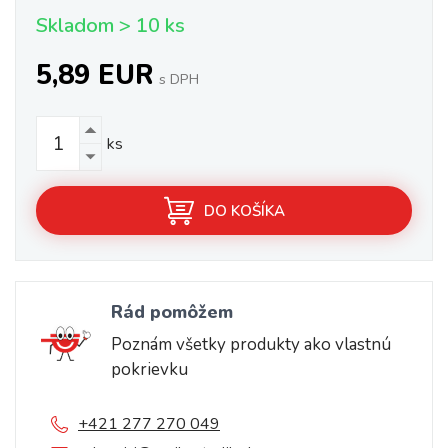
Skladom > 10 ks
5,89 EUR
s DPH
ks
DO KOŠÍKA
Rád pomôžem
Poznám všetky produkty ako vlastnú
pokrievku
+421 277 270 049