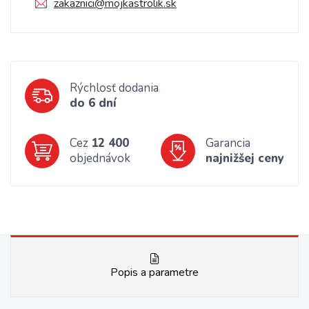
zakaznici@mojkastrolik.sk
Rýchlosť dodania
do 6 dní
Cez
12 400
Garancia
objednávok
najnižšej ceny
Popis a parametre