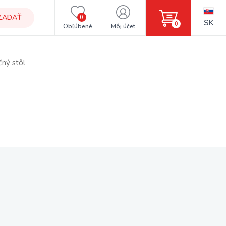
ĽADAŤ
0
SK
0
Obľúbené
Môj účet
čný stôl