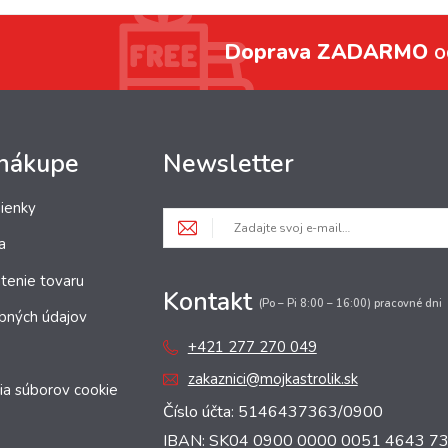
Doprava ZADARMO
o
 nákupe
Newsletter
ienky
a
tenie tovaru
Kontakt
(Po – Pi 8:00 – 16:00) pracovné dni
bných údajov
+421 277 270 049
zakaznici@mojkastrolik.sk
ia súborov cookie
Číslo účta: 5146437363/0900
IBAN: SK04 0900 0000 0051 4643 7