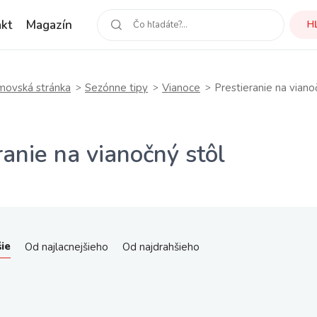
kt
Magazín
H
ovská stránka
Sezónne tipy
Vianoce
Prestieranie na viano
ranie na vianočný stôl
ie
Od najlacnejšieho
Od najdrahšieho