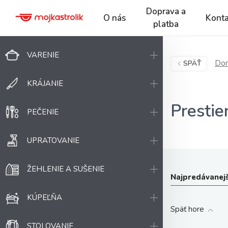
Doprava a
O nás
Konta
platba
VARENIE
Dom
SPÄŤ
KRÁJANIE
Prestie
PEČENIE
UPRATOVANIE
ŽEHLENIE A SUŠENIE
Najpredávanejš
KÚPEĽŇA
Späť hore
STOLOVANIE