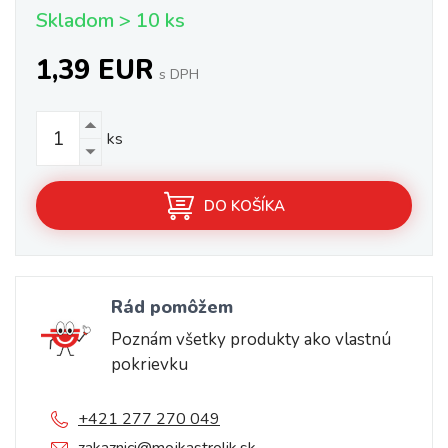
Skladom > 10 ks
1,39 EUR
s DPH
ks
DO KOŠÍKA
Rád pomôžem
Poznám všetky produkty ako vlastnú
pokrievku
+421 277 270 049