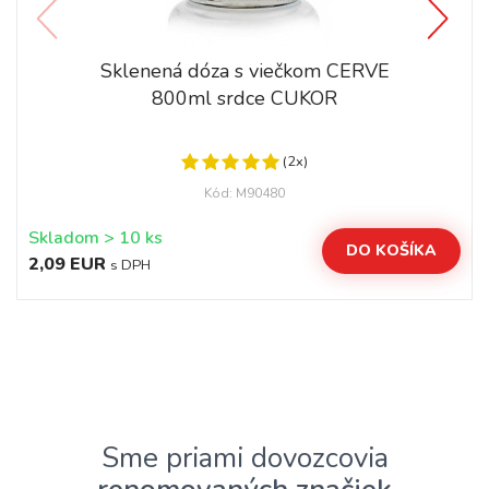
Sklenená dóza s viečkom CERVE
800ml srdce CUKOR
(2x)
Kód: M90480
Skladom > 10 ks
DO KOŠÍKA
2,09 EUR
s DPH
Sme priami dovozcovia