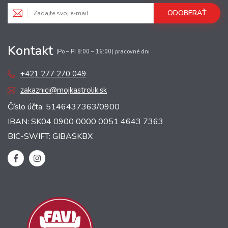
ODOBERAŤ
Kontakt
(Po – Pi 8:00 – 16:00) pracovné dni
+421 277 270 049
zakaznici@mojkastrolik.sk
Číslo účta: 5146437363/0900
IBAN: SK04 0900 0000 0051 4643 7363
BIC-SWIFT: GIBASKBX