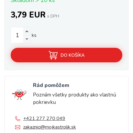
Skladom > 10 ks
3,79 EUR
s DPH
ks
DO KOŠÍKA
Rád pomôžem
Poznám všetky produkty ako vlastnú
pokrievku
+421 277 270 049
zakaznici@mojkastrolik.sk