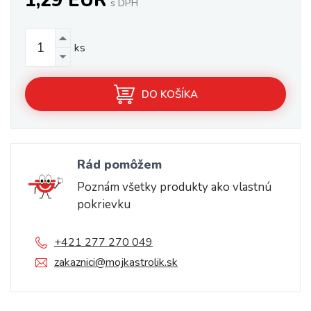
1,29 EUR
s DPH
ks
DO KOŠÍKA
Rád pomôžem
Poznám všetky produkty ako vlastnú
pokrievku
+421 277 270 049
zakaznici@mojkastrolik.sk