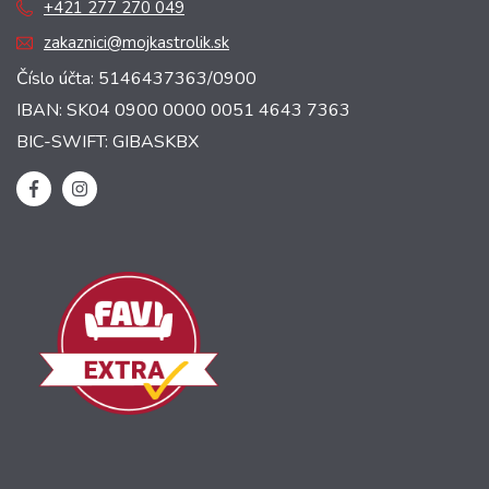
+421 277 270 049
zakaznici@mojkastrolik.sk
Číslo účta: 5146437363/0900
IBAN: SK04 0900 0000 0051 4643 7363
BIC-SWIFT: GIBASKBX