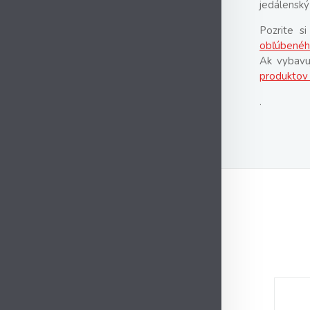
jedálenský
Pozrite s
obľúbenéh
Ak vybavuj
produktov
.