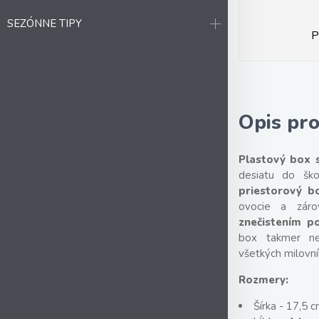
SEZÓNNE TIPY
P
Opis pr
Plastový box 
desiatu do ško
priestorový b
ovocie a zá
znečistením p
box takmer ner
všetkých milovn
Rozmery:
Šírka - 17,5 