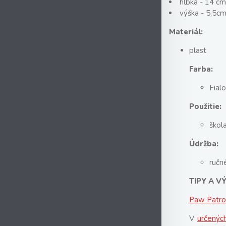
hĺbka - 14 cm
výška - 5,5c
Materiál:
plast
Farba:
Fial
Použitie:
škola
Údržba:
ručn
TIPY A 
Paw Patrol
V
určenýc