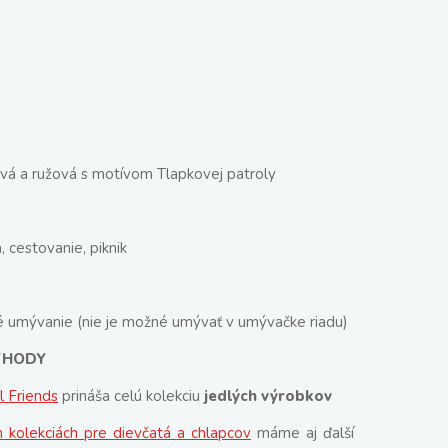
m
ová a ružová s motívom Tlapkovej patroly
, cestovanie, piknik
é umývanie (nie je možné umývať v umývačke riadu)
VÝHODY
 Friends
prináša celú kolekciu
jedlých výrobkov
h kolekciách pre dievčatá a chlapcov
máme aj ďalší