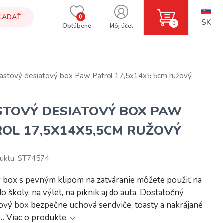
ĽADAŤ
0
SK
0
Obľúbené
Môj účet
astový desiatový box Paw Patrol 17,5x14x5,5cm ružový
STOVÝ DESIATOVÝ BOX PAW
OL 17,5X14X5,5CM RUŽOVÝ
uktu: ST74574
 box s pevným klipom na zatváranie môžete použiť na
do školy, na výlet, na piknik aj do auta. Dostatočný
ový box bezpečne uchová sendviče, toasty a nakrájané
a…
Viac o produkte