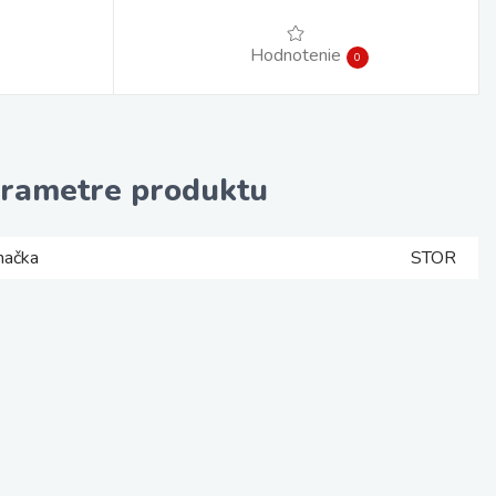
Hodnotenie
0
rametre produktu
načka
STOR