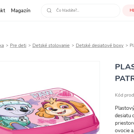
kt
Magazín
H
ka
Pre deti
Detské stolovanie
Detské desiatové boxy
Pl
PLA
PATR
Kód prod
Plastový
desiatu 
priestor
ovocie 