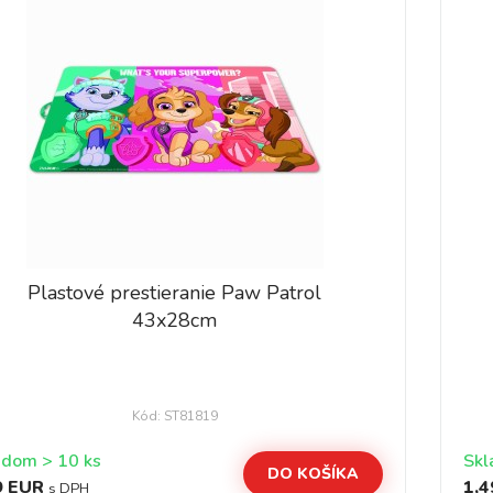
Plastové prestieranie Paw Patrol
43x28cm
Kód: ST81819
Skladom > 10 ks
DO KOŠÍKA
9 EUR
1,4
s DPH