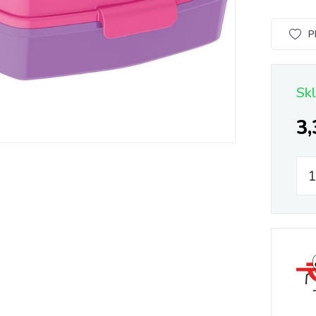
P
Sk
3