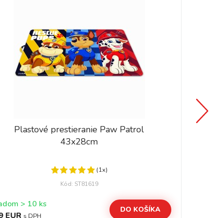
Plastové prestieranie Paw Patrol
43x28cm
(1x)
Kód: ST81619
Skladom > 10 ks
DO KOŠÍKA
9 EUR
2,
s DPH