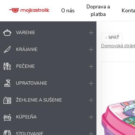
Doprava a
O nás
Konta
platba
VARENIE
SPÄŤ
Domovská strán
KRÁJANIE
PEČENIE
UPRATOVANIE
ŽEHLENIE A SUŠENIE
KÚPEĽŇA
STOLOVANIE