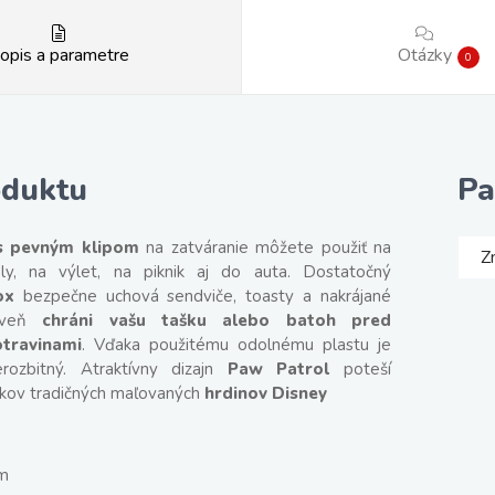
opis a parametre
Otázky
0
oduktu
Pa
s pevným klipom
na zatváranie môžete použiť na
Z
ly, na výlet, na piknik aj do auta. Dostatočný
ox
bezpečne uchová sendviče, toasty a nakrájané
roveň
chráni vašu tašku alebo batoh pred
otravinami
. Vďaka použitému odolnému plastu je
ozbitný. Atraktívny dizajn
Paw Patrol
poteší
íkov tradičných maľovaných
hrdinov Disney
cm