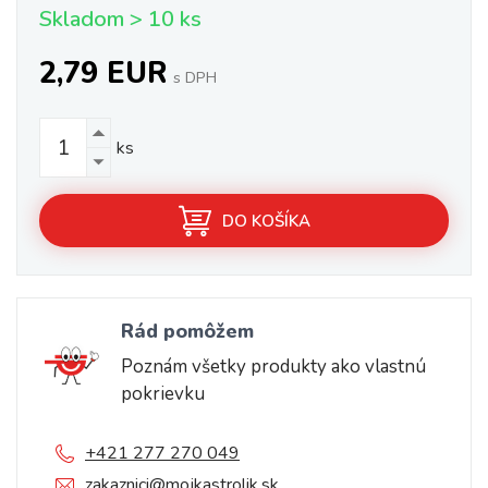
Skladom > 10 ks
2,79 EUR
s DPH
ks
DO KOŠÍKA
Rád pomôžem
Poznám všetky produkty ako vlastnú
pokrievku
+421 277 270 049
zakaznici@mojkastrolik.sk