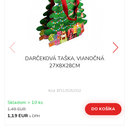
DARČEKOVÁ TAŠKA, VIANOČNÁ
27X8X28CM
Kód: 871125252332
Skladom > 10 ks
1,49 EUR
DO KOŠÍKA
1,19 EUR
s DPH