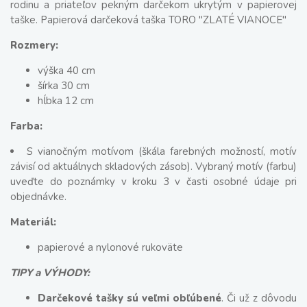
rodinu a priateľov pekným darčekom ukrytým v papierovej
taške. Papierová darčeková taška TORO "ZLATÉ VIANOCE"
Rozmery:
výška 40 cm
šírka 30 cm
hĺbka 12 cm
Farba:
S vianočným motívom (škála farebných možností, motív
závisí od aktuálnych skladových zásob). Vybraný motív (farbu)
uveďte do poznámky v kroku 3 v časti osobné údaje pri
objednávke.
Materiál:
papierové a nylonové rukoväte
TIPY a VÝHODY:
Darčekové tašky sú veľmi obľúbené
. Či už z dôvodu