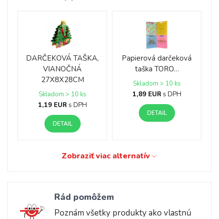
DARČEKOVÁ TAŠKA,
Papierová darčeková
VIANOČNÁ
taška TORO…
27X8X28CM
Skladom > 10 ks
1,89 EUR
s DPH
Skladom > 10 ks
1,19 EUR
s DPH
DETAIL
DETAIL
Zobraziť viac alternatív
Rád pomôžem
Poznám všetky produkty ako vlastnú