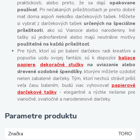
praktickosti, alebo preto, že sa dajú
opakovane
používať
. Pri nečakaných príležitostiach je preto dobré
mať doma aspoň niekoľko darčekových tašiek. Môžete
si vybrať z darčekových tašiek
určených na špeciálne
príležitosti
, ako sú Vianoce alebo narodeniny. Iné
tašky sú jednofarebné alebo majú neutrálne motívy
použiteľné na každú príležitosť
.
Pre tých, ktorí sú pri balení darčekov radi kreatívni a
popustia uzdu svojej fantázii, sú k dispozícii
baliace
papiere
,
dekoračné stužky
na uviazanie alebo
drevené ozdobné špendlíky
, ktorými môžete ozdobiť
nielen zabalené darčeky. Tým, ktorí nechcú stráviť príliš
veľa času balením, budú viac vyhovovať
papierové
darčekové tašky
- elegantné a rýchle riešenie pre
vianočné, sviatočné a narodeninové darčeky.
Parametre produktu
Značka
TORO