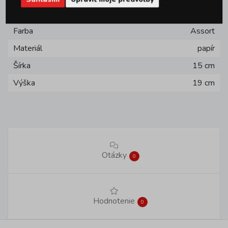
Značka
Out of the blue Roxan
Farba
Assort
Materiál
papír
Šírka
15 cm
Výška
19 cm
Otázky
0
Hodnotenie
0