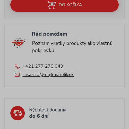
DO KOŠÍKA
Rád pomôžem
Poznám všetky produkty ako vlastnú
pokrievku
+421 277 270 049
zakaznici@mojkastrolik.sk
Rýchlosť dodania
do 6 dní