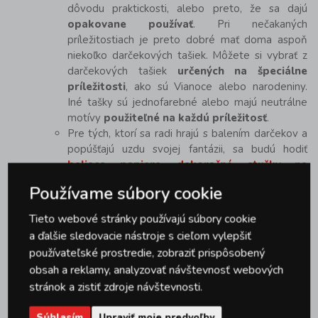
dôvodu praktickosti, alebo preto, že sa dajú
opakovane používať
. Pri nečakaných
príležitostiach je preto dobré mať doma aspoň
niekoľko darčekových tašiek. Môžete si vybrať z
darčekových tašiek
určených na špeciálne
príležitosti
, ako sú Vianoce alebo narodeniny.
Iné tašky sú jednofarebné alebo majú neutrálne
motívy
použiteľné na každú príležitosť
.
Pre tých, ktorí sa radi hrajú s balením darčekov a
popúšťajú uzdu svojej fantázii, sa budú hodiť
baliace papiere
,
dekoračné stužky
na
viazanie alebo drevené ozdobné špendlíky
na
Používame súbory cookie
zdobenie nielen zabalených darčekov. Tým, ktorí
nechcú stráviť príliš veľa času balením, budú viac
Tieto webové stránky používajú súbory cookie
vyhovovať
papierové darčekové tašky
-
a ďalšie sledovacie nástroje s cieľom vylepšiť
elegantné a rýchle riešenie pre vianočné,
používateľské prostredie, zobraziť prispôsobený
sviatočné a narodeninové darčeky.
obsah a reklamy, analyzovať návštevnosť webových
stránok a zistiť zdroje návštevnosti.
Parametre produktu
Súhlasím
Upraviť moje predvoľby