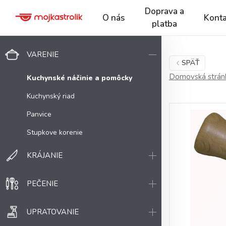
Doprava a
O nás
Konta
platba
VARENIE
SPÄŤ
Domovská strán
Kuchynské náčinie a pomôcky
Kuchynský riad
Panvice
Stupkove korenie
KRÁJANIE
PEČENIE
UPRATOVANIE