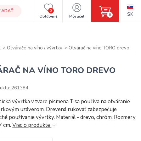
ĽADAŤ
0
SK
0
Obľúbené
Môj účet
e
Otvárače na víno / vývrtky
Otvárač na víno TORO drevo
ÁRAČ NA VÍNO TORO DREVO
uktu: 261384
sická vývrtka v tvare písmena T sa používa na otváranie
 korkovým uzáverom. Drevená rukoväť zabezpečuje
hé používanie vývrtky. Materiál - drevo, chróm. Rozmery
,7 cm.
Viac o produkte