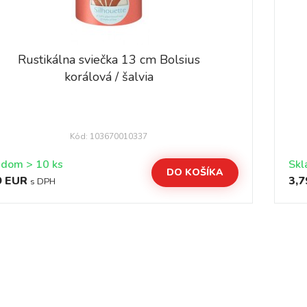
Rustikálna sviečka 13 cm Bolsius
korálová / šalvia
Kód: 103670010337
Skladom > 10 ks
DO KOŠÍKA
9 EUR
3,7
s DPH