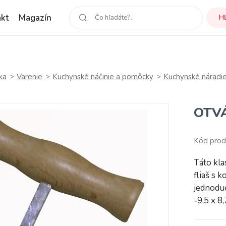
kt
Magazín
H
ka
Varenie
Kuchynské náčinie a pomôcky
Kuchynské náradi
OTV
Kód prod
Táto kla
fliaš s
jednoduc
-9,5 x 8