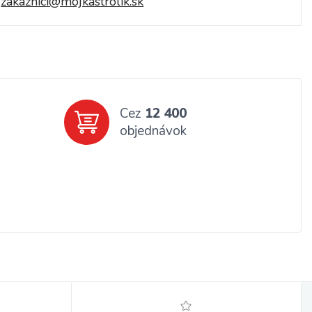
zakaznici@mojkastrolik.sk
Cez
12 400
objednávok