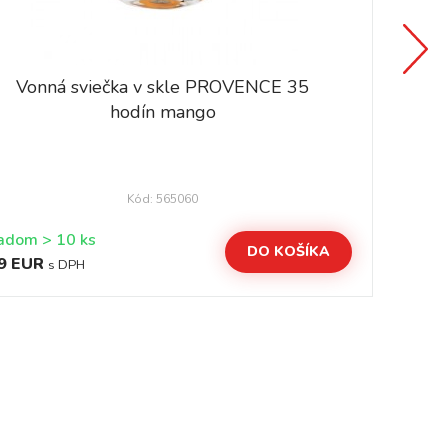
Vonná sviečka v skle PROVENCE 35
hodín mango
Kód: 565060
Skladom > 10 ks
DO KOŠÍKA
9 EUR
2,
s DPH