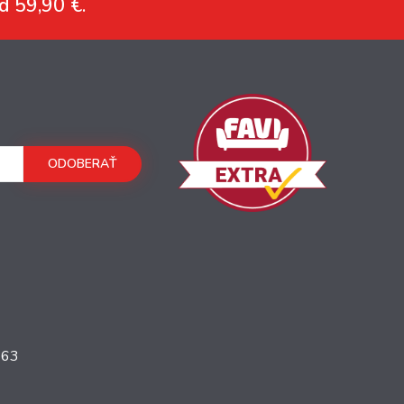
d 59,90 €.
ODOBERAŤ
363