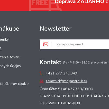
Doprava ZADARMO
o
 nákupe
Newsletter
ienky
a
tenie tovaru
Kontakt
(Po – Pi 8:00 – 16:00) pracovné dni
bných údajov
+421 277 270 049
zakaznici@mojkastrolik.sk
ia súborov cookie
Číslo účta: 5146437363/0900
IBAN: SK04 0900 0000 0051 4643 7
BIC-SWIFT: GIBASKBX