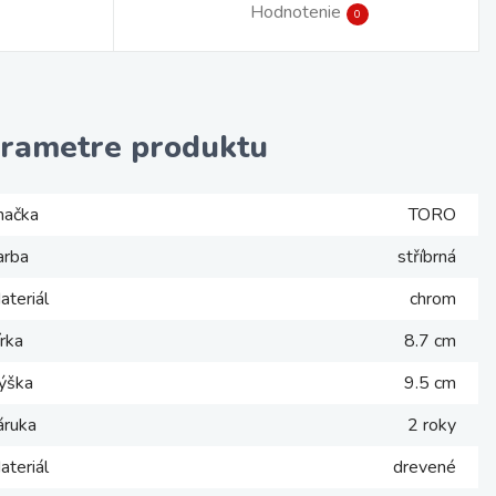
Hodnotenie
0
rametre produktu
načka
TORO
arba
stříbrná
ateriál
chrom
írka
8.7 cm
ýška
9.5 cm
áruka
2 roky
ateriál
drevené