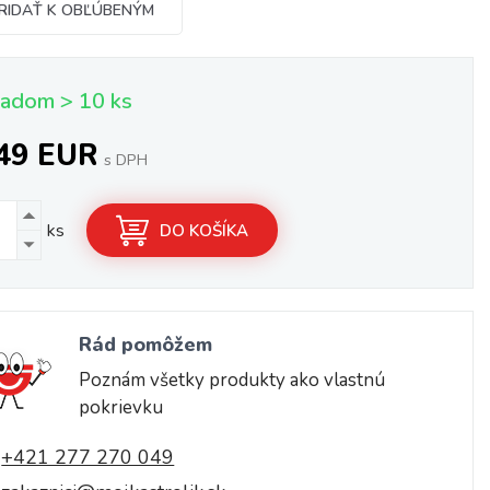
RIDAŤ K OBĽÚBENÝM
ladom > 10 ks
,49 EUR
s DPH
ks
DO KOŠÍKA
Rád pomôžem
Poznám všetky produkty ako vlastnú
pokrievku
+421 277 270 049