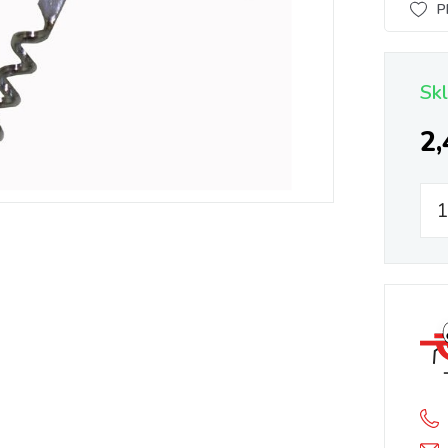
P
Sk
2