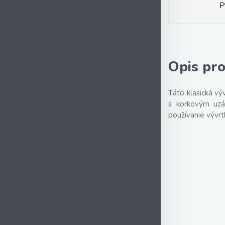
P
Opis pr
Táto klasická vý
s korkovým uzá
používanie vývrt