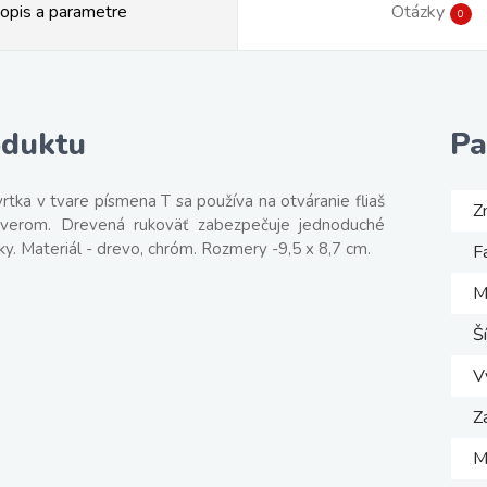
opis a parametre
Otázky
0
oduktu
Pa
vrtka v tvare písmena T sa používa na otváranie fliaš
Z
verom. Drevená rukoväť zabezpečuje jednoduché
ky. Materiál - drevo, chróm. Rozmery -9,5 x 8,7 cm.
F
M
Š
V
Z
M