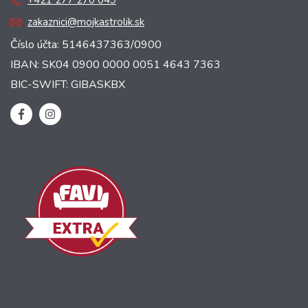
+421 277 270 049
zakaznici@mojkastrolik.sk
Číslo účta: 5146437363/0900
IBAN: SK04 0900 0000 0051 4643 7363
BIC-SWIFT: GIBASKBX