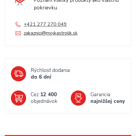
Poznám všetky produkty ako vlastnú
pokrievku
+421 277 270 049
zakaznici@mojkastrolik.sk
Rýchlosť dodania
do 6 dní
Cez
12 400
Garancia
objednávok
najnižšej ceny