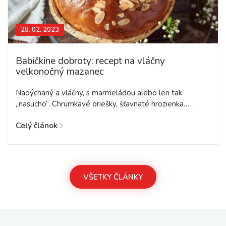
28. 02. 2023
Babičkine dobroty: recept na vláčny
veľkonočný mazanec
Nadýchaný a vláčny, s marmeládou alebo len tak
„nasucho“. Chrumkavé oriešky, šťavnaté hrozienka……
Celý článok
VŠETKY ČLÁNKY