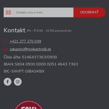
ODOBERAŤ
Kontakt
(Po – Pi 8:00 – 16:00) pracovné dni
+421 277 270 049
zakaznici@mojkastrolik.sk
Číslo účta: 5146437363/0900
IBAN: SK04 0900 0000 0051 4643 7363
BIC-SWIFT: GIBASKBX