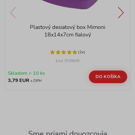
Plastový desiatový box Mimoni
18x14x7cm fialový
(2x)
Kód: ST09838
Skladom > 10 ks
DO KOŠÍKA
3,79 EUR
s DPH
Sme priami dovozcovia