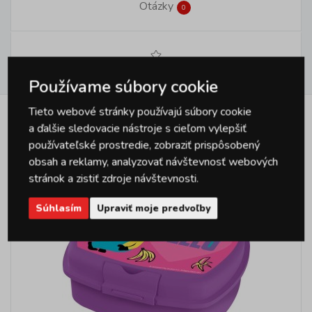
Otázky
0
Hodnotenie
0
Používame súbory cookie
Tieto webové stránky používajú súbory cookie
Podobné produkty
a ďalšie sledovacie nástroje s cieľom vylepšiť
používateľské prostredie, zobraziť prispôsobený
obsah a reklamy, analyzovať návštevnosť webových
stránok a zistiť zdroje návštevnosti.
Súhlasím
Upraviť moje predvoľby