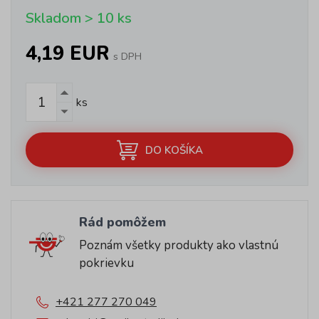
Skladom > 10 ks
4,19 EUR
s DPH
ks
DO KOŠÍKA
Rád pomôžem
Poznám všetky produkty ako vlastnú
pokrievku
+421 277 270 049