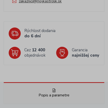
zakaznici@mojkastrolik.sk
Rýchlosť dodania
do 6 dní
Cez
12 400
Garancia
objednávok
najnižšej ceny
Popis a parametre