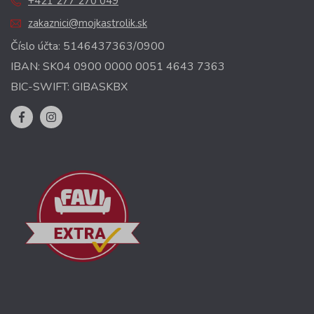
+421 277 270 049
zakaznici@mojkastrolik.sk
Číslo účta: 5146437363/0900
IBAN: SK04 0900 0000 0051 4643 7363
BIC-SWIFT: GIBASKBX