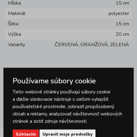
Hĺbka
15 cm
Materiál
polyester
Šírka
15 cm
Výška
20 cm
Varianty
ČERVENÁ, ORANŽOVÁ, ZELENÁ
Používame súbory cookie
Otázky
0
Tieto webové stránky používajú súbory cookie
a ďalšie sledovacie nástroje s cieľom vylepšiť
používateľské prostredie, zobraziť prispôsobený
obsah a reklamy, analyzovať návštevnosť webových
Hodnotenie
0
stránok a zistiť zdroje návštevnosti.
Súhlasím
Upraviť moje predvoľby