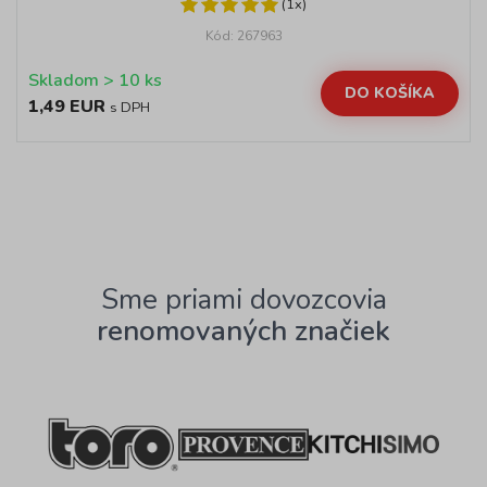
(1x)
Kód: 267963
Skladom > 10 ks
DO KOŠÍKA
1,49 EUR
s DPH
Sme priami dovozcovia
renomovaných značiek