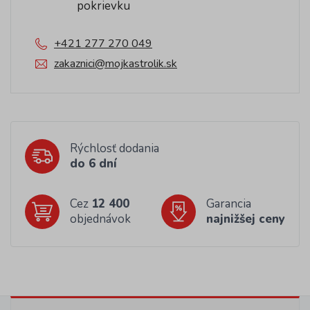
pokrievku
+421 277 270 049
zakaznici@mojkastrolik.sk
Rýchlosť dodania
do 6 dní
Cez
12 400
Garancia
objednávok
najnižšej ceny