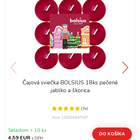
Čajová sviečka BOLSIUS 18ks pečené
jablko a škorica
(3x)
Kód: 103626947597
Skladom > 10 ks
DO KOŠÍKA
4,59 EUR
s DPH